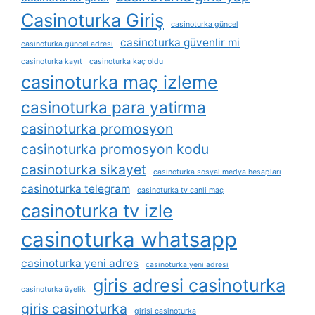
Casinoturka Giriş
casinoturka güncel
casinoturka güvenlir mi
casinoturka güncel adresi
casinoturka kayıt
casinoturka kaç oldu
casinoturka maç izleme
casinoturka para yatirma
casinoturka promosyon
casinoturka promosyon kodu
casinoturka sikayet
casinoturka sosyal medya hesapları
casinoturka telegram
casinoturka tv canli maç
casinoturka tv izle
casinoturka whatsapp
casinoturka yeni adres
casinoturka yeni adresi
giris adresi casinoturka
casinoturka üyelik
giris casinoturka
girisi casinoturka