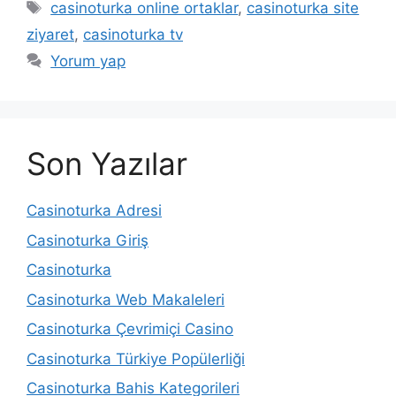
Etiketler
casinoturka online ortaklar
,
casinoturka site
ziyaret
,
casinoturka tv
Yorum yap
Son Yazılar
Casinoturka Adresi
Casinoturka Giriş
Casinoturka
Casinoturka Web Makaleleri
Casinoturka Çevrimiçi Casino
Casinoturka Türkiye Popülerliği
Casinoturka Bahis Kategorileri