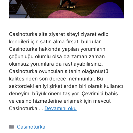
Casinoturka site ziyaret siteyi ziyaret edip
kendileri için satın alma fırsatı buldular.
Casinoturka hakkında yapılan yorumların
çoğunluğu olumlu olsa da zaman zaman
olumsuz yorumlara da rastlayabilirsiniz.
Casinoturka oyuncuları sitenin olağanüstü
kalitesinden son derece memnunlar. Bu
sektördeki en iyi şirketlerden biri olarak kullanıcı
deneyimi büyük önem taşıyor. Çevrimiçi bahis
ve casino hizmetlerine erişmek için mevcut
Casinoturka …
Devamını oku
Kategoriler
Casinoturka