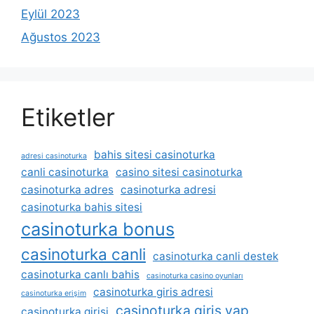
Eylül 2023
Ağustos 2023
Etiketler
bahis sitesi casinoturka
adresi casinoturka
canli casinoturka
casino sitesi casinoturka
casinoturka adres
casinoturka adresi
casinoturka bahis sitesi
casinoturka bonus
casinoturka canli
casinoturka canli destek
casinoturka canlı bahis
casinoturka casino oyunları
casinoturka giris adresi
casinoturka erişim
casinoturka giris yap
casinoturka girisi