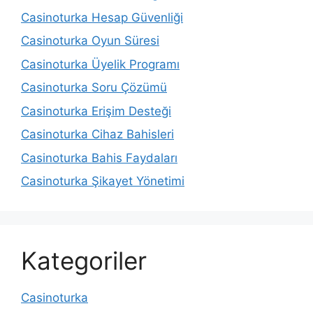
Casinoturka Hesap Güvenliği
Casinoturka Oyun Süresi
Casinoturka Üyelik Programı
Casinoturka Soru Çözümü
Casinoturka Erişim Desteği
Casinoturka Cihaz Bahisleri
Casinoturka Bahis Faydaları
Casinoturka Şikayet Yönetimi
Kategoriler
Casinoturka