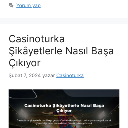
Yorum yap
Casinoturka
Şikâyetlerle Nasıl Başa
Çıkıyor
Şubat 7, 2024
yazar
Casinoturka