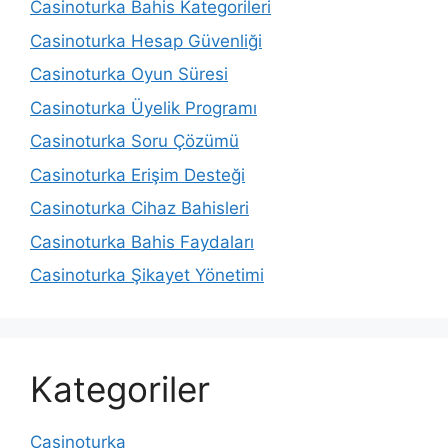
Casinoturka Bahis Kategorileri
Casinoturka Hesap Güvenliği
Casinoturka Oyun Süresi
Casinoturka Üyelik Programı
Casinoturka Soru Çözümü
Casinoturka Erişim Desteği
Casinoturka Cihaz Bahisleri
Casinoturka Bahis Faydaları
Casinoturka Şikayet Yönetimi
Kategoriler
Casinoturka