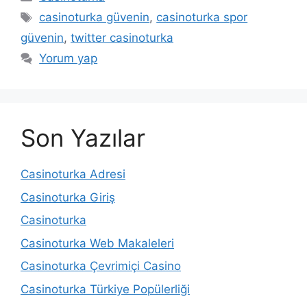
Etiketler
casinoturka güvenin
,
casinoturka spor
güvenin
,
twitter casinoturka
Yorum yap
Son Yazılar
Casinoturka Adresi
Casinoturka Giriş
Casinoturka
Casinoturka Web Makaleleri
Casinoturka Çevrimiçi Casino
Casinoturka Türkiye Popülerliği