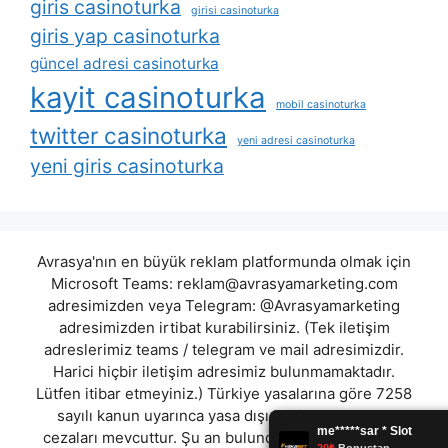
giris casinoturka
girisi casinoturka
giris yap casinoturka
güncel adresi casinoturka
kayit casinoturka
mobil casinoturka
twitter casinoturka
yeni adresi casinoturka
yeni giris casinoturka
Avrasya'nın en büyük reklam platformunda olmak için
Microsoft Teams:
reklam@avrasyamarketing.com
adresimizden veya Telegram: @Avrasyamarketing
adresimizden irtibat kurabilirsiniz. (Tek iletişim
adreslerimiz teams / telegram ve mail adresimizdir.
Harici hiçbir iletişim adresimiz bulunmamaktadır.
Lütfen itibar etmeyiniz.) Türkiye yasalarına göre 7258
sayılı kanun uyarınca yasa dışı bahis oynamanın
cezaları mevcuttur. Şu an bulunduğunuz site hiç bir