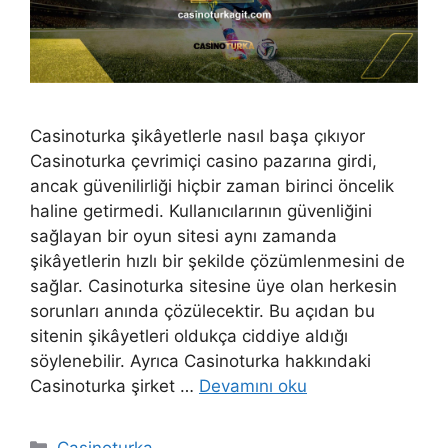
Casinoturka şikâyetlerle nasıl başa çıkıyor
Casinoturka çevrimiçi casino pazarına girdi,
ancak güvenilirliği hiçbir zaman birinci öncelik
haline getirmedi. Kullanıcılarının güvenliğini
sağlayan bir oyun sitesi aynı zamanda
şikâyetlerin hızlı bir şekilde çözümlenmesini de
sağlar. Casinoturka sitesine üye olan herkesin
sorunları anında çözülecektir. Bu açıdan bu
sitenin şikâyetleri oldukça ciddiye aldığı
söylenebilir. Ayrıca Casinoturka hakkındaki
Casinoturka şirket …
Devamını oku
Kategoriler
Casinoturka