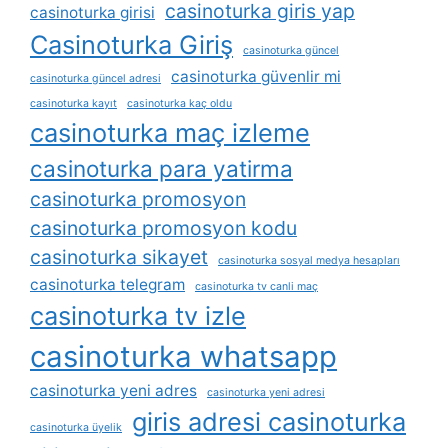
casinoturka giris yap
casinoturka girisi
Casinoturka Giriş
casinoturka güncel
casinoturka güvenlir mi
casinoturka güncel adresi
casinoturka kayıt
casinoturka kaç oldu
casinoturka maç izleme
casinoturka para yatirma
casinoturka promosyon
casinoturka promosyon kodu
casinoturka sikayet
casinoturka sosyal medya hesapları
casinoturka telegram
casinoturka tv canli maç
casinoturka tv izle
casinoturka whatsapp
casinoturka yeni adres
casinoturka yeni adresi
giris adresi casinoturka
casinoturka üyelik