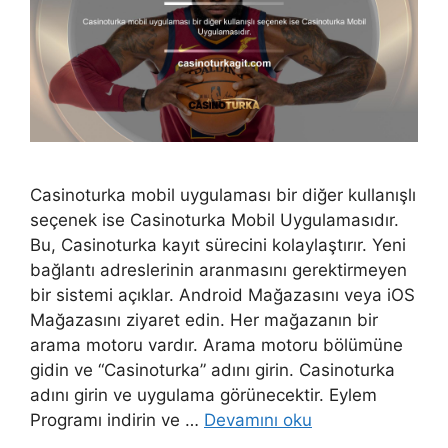
Casinoturka mobil uygulaması bir diğer kullanışlı
seçenek ise Casinoturka Mobil Uygulamasıdır.
Bu, Casinoturka kayıt sürecini kolaylaştırır. Yeni
bağlantı adreslerinin aranmasını gerektirmeyen
bir sistemi açıklar. Android Mağazasını veya iOS
Mağazasını ziyaret edin. Her mağazanın bir
arama motoru vardır. Arama motoru bölümüne
gidin ve “Casinoturka” adını girin. Casinoturka
adını girin ve uygulama görünecektir. Eylem
Programı indirin ve …
Devamını oku