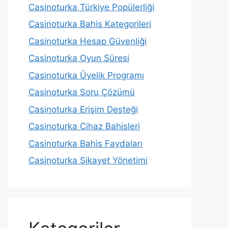
Casinoturka Türkiye Popülerliği
Casinoturka Bahis Kategorileri
Casinoturka Hesap Güvenliği
Casinoturka Oyun Süresi
Casinoturka Üyelik Programı
Casinoturka Soru Çözümü
Casinoturka Erişim Desteği
Casinoturka Cihaz Bahisleri
Casinoturka Bahis Faydaları
Casinoturka Şikayet Yönetimi