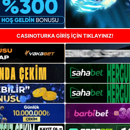
CASINOTURKA GİRİŞ İÇİN TIKLAYINIZ!