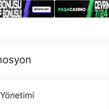
mosyon
 Yönetimi