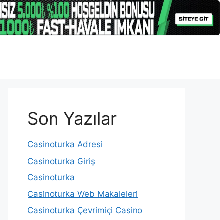
Son Yazılar
Casinoturka Adresi
Casinoturka Giriş
Casinoturka
Casinoturka Web Makaleleri
Casinoturka Çevrimiçi Casino