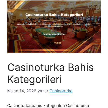
Casinoturka Bahis
Kategorileri
Nisan 14, 2026
yazar
Casinoturka
Casinoturka bahis kategorileri Casinoturka