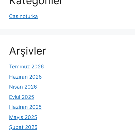
Kategoriler
Casinoturka
Arşivler
Temmuz 2026
Haziran 2026
Nisan 2026
Eylül 2025
Haziran 2025
Mayıs 2025
Şubat 2025