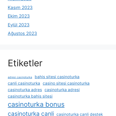
Kasım 2023
Ekim 2023
Eylül 2023
Ağustos 2023
Etiketler
bahis sitesi casinoturka
adresi casinoturka
canli casinoturka
casino sitesi casinoturka
casinoturka adres
casinoturka adresi
casinoturka bahis sitesi
casinoturka bonus
casinoturka canli
casinoturka canli destek