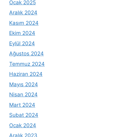
Ocak 2025
Aralık 2024
Kasım 2024
Ekim 2024
Eylül 2024
Ağustos 2024
Temmuz 2024
Haziran 2024
Mayıs 2024
Nisan 2024
Mart 2024
Şubat 2024
Ocak 2024
Aralık 2023