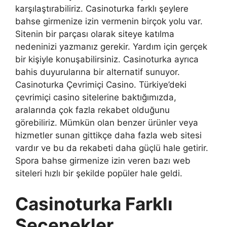
karşılaştırabiliriz. Casinoturka farklı şeylere
bahse girmenize izin vermenin birçok yolu var.
Sitenin bir parçası olarak siteye katılma
nedeninizi yazmanız gerekir. Yardım için gerçek
bir kişiyle konuşabilirsiniz. Casinoturka ayrıca
bahis duyurularına bir alternatif sunuyor.
Casinoturka Çevrimiçi Casino. Türkiye’deki
çevrimiçi casino sitelerine baktığımızda,
aralarında çok fazla rekabet olduğunu
görebiliriz. Mümkün olan benzer ürünler veya
hizmetler sunan gittikçe daha fazla web sitesi
vardır ve bu da rekabeti daha güçlü hale getirir.
Spora bahse girmenize izin veren bazı web
siteleri hızlı bir şekilde popüler hale geldi.
Casinoturka Farklı
Seçenekler