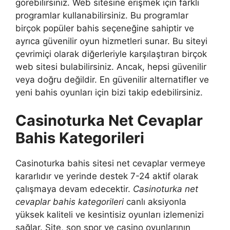
görebilirsiniz. Web sitesine erişmek için farklı
programlar kullanabilirsiniz. Bu programlar
birçok popüler bahis seçeneğine sahiptir ve
ayrıca güvenilir oyun hizmetleri sunar. Bu siteyi
çevrimiçi olarak diğerleriyle karşılaştıran birçok
web sitesi bulabilirsiniz. Ancak, hepsi güvenilir
veya doğru değildir. En güvenilir alternatifler ve
yeni bahis oyunları için bizi takip edebilirsiniz.
Casinoturka Net Cevaplar
Bahis Kategorileri
Casinoturka bahis sitesi net cevaplar vermeye
kararlıdır ve yerinde destek 7-24 aktif olarak
çalışmaya devam edecektir.
Casinoturka net
cevaplar bahis kategorileri
canlı aksiyonla
yüksek kaliteli ve kesintisiz oyunları izlemenizi
sağlar. Site, son spor ve casino oyunlarının