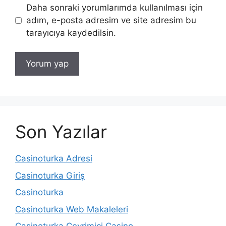
Daha sonraki yorumlarımda kullanılması için
adım, e-posta adresim ve site adresim bu
tarayıcıya kaydedilsin.
Son Yazılar
Casinoturka Adresi
Casinoturka Giriş
Casinoturka
Casinoturka Web Makaleleri