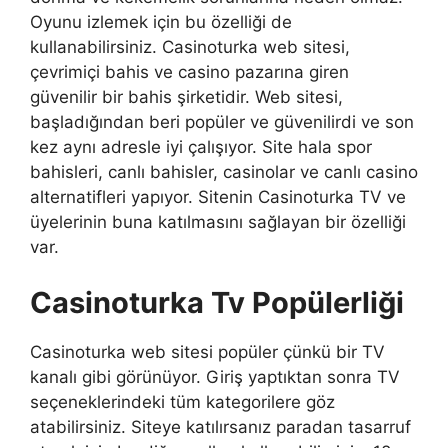
Oyunu izlemek için bu özelliği de
kullanabilirsiniz. Casinoturka web sitesi,
çevrimiçi bahis ve casino pazarına giren
güvenilir bir bahis şirketidir. Web sitesi,
başladığından beri popüler ve güvenilirdi ve son
kez aynı adresle iyi çalışıyor. Site hala spor
bahisleri, canlı bahisler, casinolar ve canlı casino
alternatifleri yapıyor. Sitenin Casinoturka TV ve
üyelerinin buna katılmasını sağlayan bir özelliği
var.
Casinoturka Tv Popülerliği
Casinoturka web sitesi popüler çünkü bir TV
kanalı gibi görünüyor. Giriş yaptıktan sonra TV
seçeneklerindeki tüm kategorilere göz
atabilirsiniz. Siteye katılırsanız paradan tasarruf