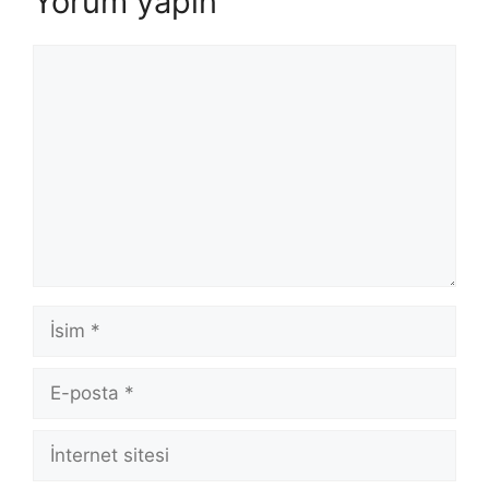
Yorum yapın
Yorum
İsim
E-
posta
İnternet
sitesi