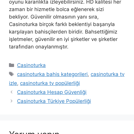
oyunu karanlıkta izleyebilirsiniz. HD kalitesi her
zaman bir hizmetle bolca eğlenerek sizi
bekliyor. Güvenilir olmasının yanı sıra,
Casinoturka birçok farklı beklentiyi başarıyla
karşılayan bahisçilerden biridir. Bahsettiğimiz
işletmeler, güvenilir en iyi şirketler ve şirketler
tarafından onaylanmıştır.
Kategoriler
Casinoturka
Etiketler
casinoturka bahis kategorileri
,
casinoturka tv
izle
,
casinoturka tv popülerliği
Casinoturka Hesap Güvenliği
Casinoturka Türkiye Popülerliği