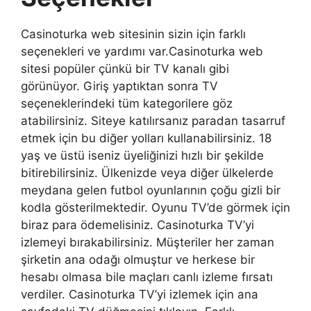
Casinoturka web sitesinin sizin için farklı
seçenekleri ve yardımı var.Casinoturka web
sitesi popüler çünkü bir TV kanalı gibi
görünüyor. Giriş yaptıktan sonra TV
seçeneklerindeki tüm kategorilere göz
atabilirsiniz. Siteye katılırsanız paradan tasarruf
etmek için bu diğer yolları kullanabilirsiniz. 18
yaş ve üstü iseniz üyeliğinizi hızlı bir şekilde
bitirebilirsiniz. Ülkenizde veya diğer ülkelerde
meydana gelen futbol oyunlarının çoğu gizli bir
kodla gösterilmektedir. Oyunu TV’de görmek için
biraz para ödemelisiniz. Casinoturka TV’yi
izlemeyi bırakabilirsiniz. Müşteriler her zaman
şirketin ana odağı olmuştur ve herkese bir
hesabı olmasa bile maçları canlı izleme fırsatı
verdiler. Casinoturka TV’yi izlemek için ana