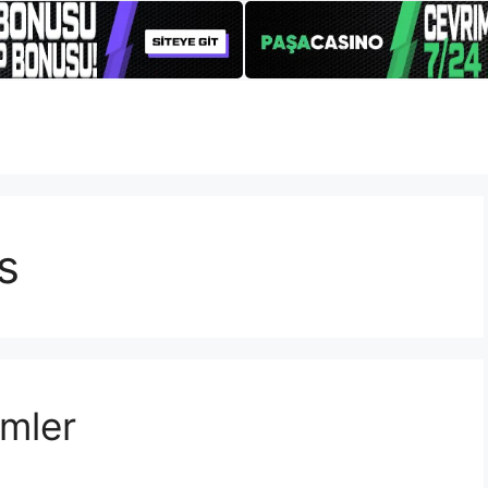
s
emler