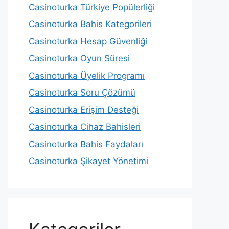
Casinoturka Türkiye Popülerliği
Casinoturka Bahis Kategorileri
Casinoturka Hesap Güvenliği
Casinoturka Oyun Süresi
Casinoturka Üyelik Programı
Casinoturka Soru Çözümü
Casinoturka Erişim Desteği
Casinoturka Cihaz Bahisleri
Casinoturka Bahis Faydaları
Casinoturka Şikayet Yönetimi