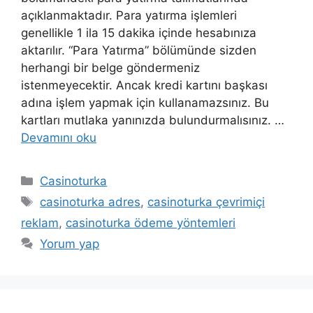
açıklanmaktadır. Para yatırma işlemleri
genellikle 1 ila 15 dakika içinde hesabınıza
aktarılır. “Para Yatırma” bölümünde sizden
herhangi bir belge göndermeniz
istenmeyecektir. Ancak kredi kartını başkası
adına işlem yapmak için kullanamazsınız. Bu
kartları mutlaka yanınızda bulundurmalısınız. …
Devamını oku
Kategoriler
Casinoturka
Etiketler
casinoturka adres
,
casinoturka çevrimiçi
reklam
,
casinoturka ödeme yöntemleri
Yorum yap