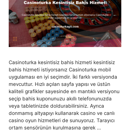
Casinoturka kesintisiz bahis hizmeti kesintisiz
bahis hizmeti istiyorsanız Casinoturka mobil
uygulaması en iyi seçimdir. İki farklı versiyonda
mevcuttur. Hızlı açılan sayfa yapısı ve üstün
kaliteli grafikler sayesinde en mantıklı versiyonu
seçip bahis kuponunuzu akıllı telefonunuzda
veya tabletinizde doldurabilirsiniz. Ayrıca
donmamış altyapıyı kullanarak casino ve canlı
casino oyun hizmetleri de sunuyoruz. Tarayıcı
ortam sensörünün kurulmasına gerek …