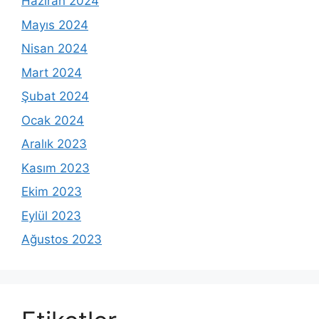
Haziran 2024
Mayıs 2024
Nisan 2024
Mart 2024
Şubat 2024
Ocak 2024
Aralık 2023
Kasım 2023
Ekim 2023
Eylül 2023
Ağustos 2023