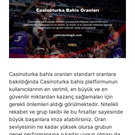
Casinoturka bahis oranları standart oranlara
bakıldığında Casinoturka bahis platformunun
kullanıcılarının en verimli, en büyük ve en
güvenilir miktardan kazanç sağlamaları için
gerekli önlemleri aldığı görülmektedir. Nitelikli
rekabet ve grup takibi ile bu fırsatlar sayesinde
büyük başarılara imza atabilirsiniz. Oran
seviyesinin ne kadar yüksek olursa grubun
genel performansına o kadar uygun olması da