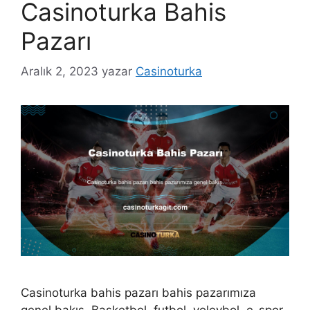
Casinoturka Bahis
Pazarı
Aralık 2, 2023
yazar
Casinoturka
Casinoturka bahis pazarı bahis pazarımıza