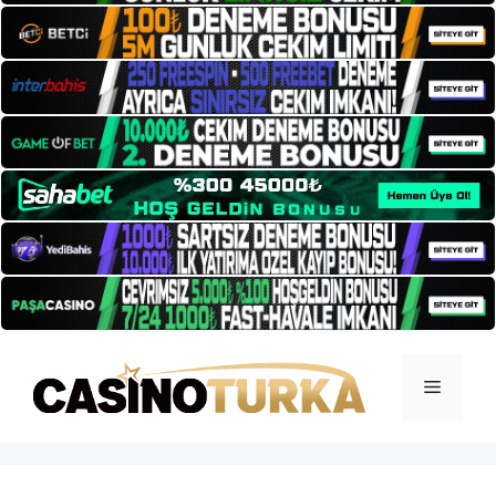
İçeriğe
atla
Menü