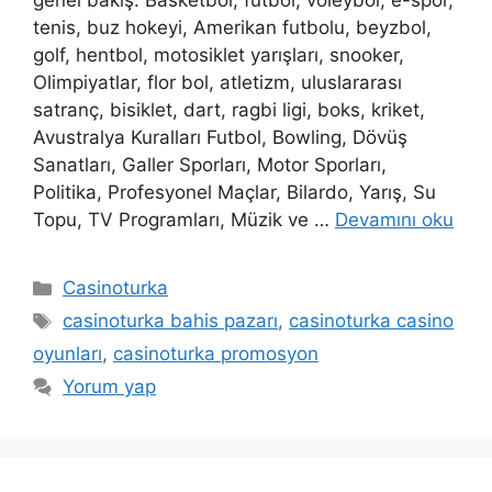
genel bakış. Basketbol, ​​futbol, ​​voleybol, e-spor,
tenis, buz hokeyi, Amerikan futbolu, beyzbol,
golf, hentbol, ​​motosiklet yarışları, snooker,
Olimpiyatlar, flor bol, atletizm, uluslararası
satranç, bisiklet, dart, ragbi ligi, boks, kriket,
Avustralya Kuralları Futbol, ​​Bowling, Dövüş
Sanatları, Galler Sporları, Motor Sporları,
Politika, Profesyonel Maçlar, Bilardo, Yarış, Su
Topu, TV Programları, Müzik ve …
Devamını oku
Kategoriler
Casinoturka
Etiketler
casinoturka bahis pazarı
,
casinoturka casino
oyunları
,
casinoturka promosyon
Yorum yap