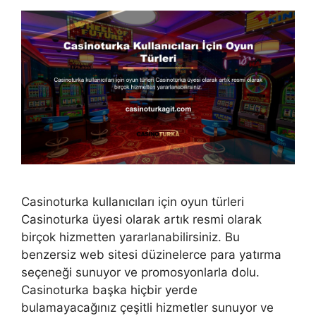
Casinoturka kullanıcıları için oyun türleri
Casinoturka üyesi olarak artık resmi olarak
birçok hizmetten yararlanabilirsiniz. Bu
benzersiz web sitesi düzinelerce para yatırma
seçeneği sunuyor ve promosyonlarla dolu.
Casinoturka başka hiçbir yerde
bulamayacağınız çeşitli hizmetler sunuyor ve