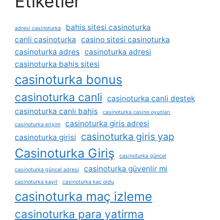
Etiketler
bahis sitesi casinoturka
adresi casinoturka
canli casinoturka
casino sitesi casinoturka
casinoturka adres
casinoturka adresi
casinoturka bahis sitesi
casinoturka bonus
casinoturka canli
casinoturka canli destek
casinoturka canlı bahis
casinoturka casino oyunları
casinoturka giris adresi
casinoturka erişim
casinoturka giris yap
casinoturka girisi
Casinoturka Giriş
casinoturka güncel
casinoturka güvenlir mi
casinoturka güncel adresi
casinoturka kayıt
casinoturka kaç oldu
casinoturka maç izleme
casinoturka para yatirma