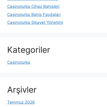
Casinoturka Cihaz Bahisleri
Casinoturka Bahis Faydaları
Casinoturka Şikayet Yönetimi
Kategoriler
Casinoturka
Arşivler
Temmuz 2026