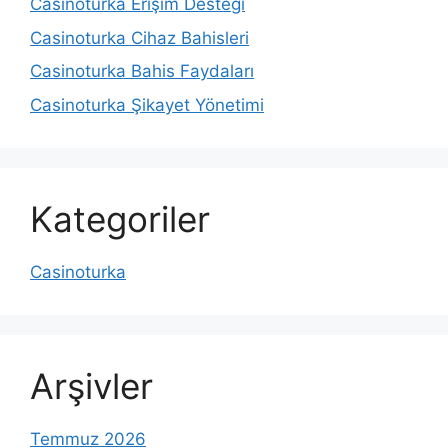
Casinoturka Erişim Desteği
Casinoturka Cihaz Bahisleri
Casinoturka Bahis Faydaları
Casinoturka Şikayet Yönetimi
Kategoriler
Casinoturka
Arşivler
Temmuz 2026