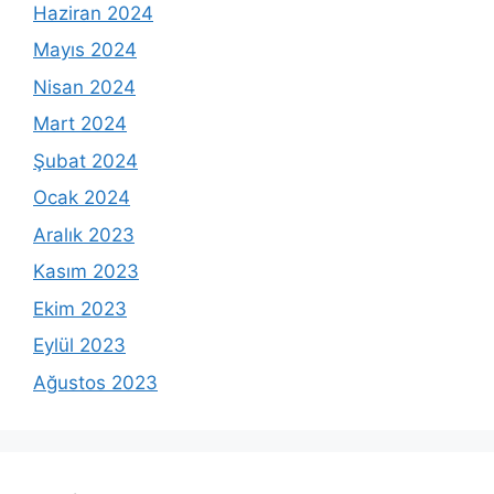
Haziran 2024
Mayıs 2024
Nisan 2024
Mart 2024
Şubat 2024
Ocak 2024
Aralık 2023
Kasım 2023
Ekim 2023
Eylül 2023
Ağustos 2023