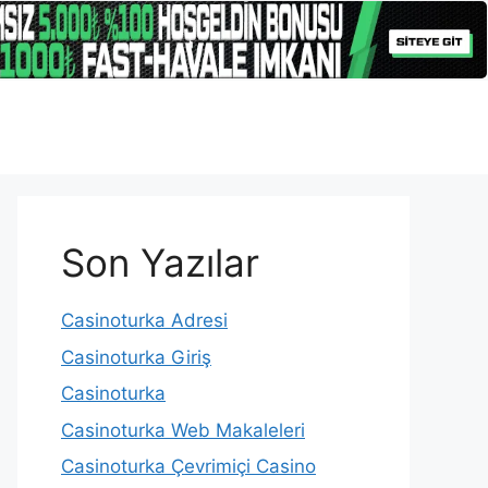
Son Yazılar
Casinoturka Adresi
Casinoturka Giriş
Casinoturka
Casinoturka Web Makaleleri
Casinoturka Çevrimiçi Casino