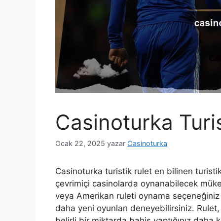
Casinoturka Turis
Ocak 22, 2025
yazar
Casinoturka
Casinoturka turistik rulet en bilinen turist
çevrimiçi casinolarda oynanabilecek mük
veya Amerikan ruleti oynama seçeneğiniz va
daha yeni oyunları deneyebilirsiniz. Rulet,
belirli bir miktarda bahis yaptığınız daha