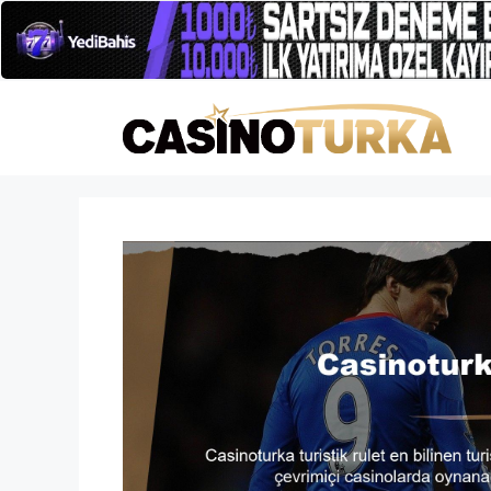
İçeriğe
atla