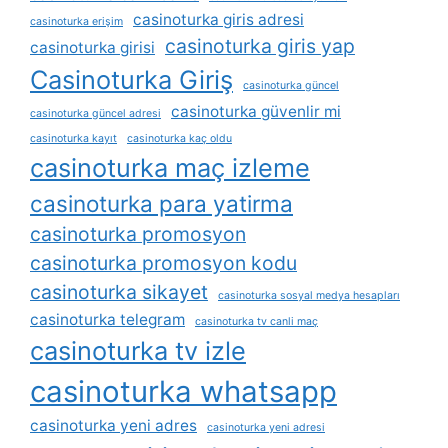
casinoturka giris adresi
casinoturka erişim
casinoturka giris yap
casinoturka girisi
Casinoturka Giriş
casinoturka güncel
casinoturka güvenlir mi
casinoturka güncel adresi
casinoturka kayıt
casinoturka kaç oldu
casinoturka maç izleme
casinoturka para yatirma
casinoturka promosyon
casinoturka promosyon kodu
casinoturka sikayet
casinoturka sosyal medya hesapları
casinoturka telegram
casinoturka tv canli maç
casinoturka tv izle
casinoturka whatsapp
casinoturka yeni adres
casinoturka yeni adresi