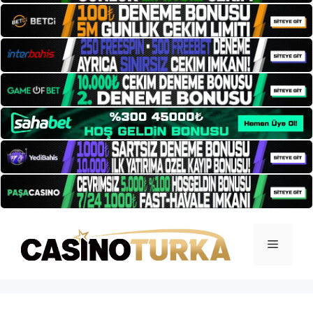
İçeriğe
atla
Menü