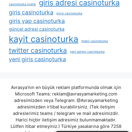
giris adresi casinoturka
casinoturka üyelik
giris casinoturka
girisi casinoturka
giris yap casinoturka
güncel adresi casinoturka
kayit casinoturka
mobil casinoturka
twitter casinoturka
yeni adresi casinoturka
yeni giris casinoturka
Avrasya'nın en büyük reklam platformunda olmak için
Microsoft Teams:
reklam@avrasyamarketing.com
adresimizden veya Telegram: @Avrasyamarketing
adresimizden irtibat kurabilirsiniz. (Tek iletişim
adreslerimiz teams / telegram ve mail adresimizdir.
Harici hiçbir iletişim adresimiz bulunmamaktadır.
Lütfen itibar etmeyiniz.) Türkiye yasalarına göre 7258