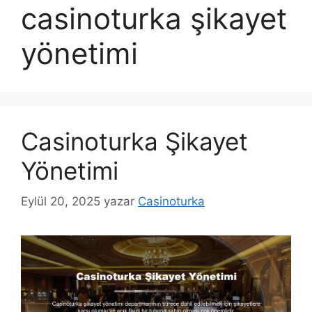
casinoturka şikayet
yönetimi
Casinoturka Şikayet
Yönetimi
Eylül 20, 2025
yazar
Casinoturka