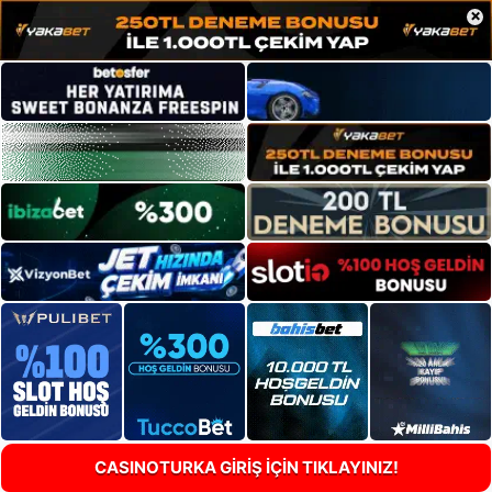
×
CASINOTURKA GİRİŞ İÇİN TIKLAYINIZ!