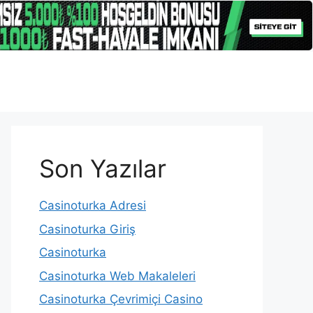
Son Yazılar
Casinoturka Adresi
Casinoturka Giriş
Casinoturka
Casinoturka Web Makaleleri
Casinoturka Çevrimiçi Casino