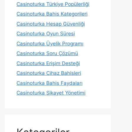
Casinoturka Türkiye Popülerliği
Casinoturka Bahis Kategorileri
Casinoturka Hesap Güvenliği
Casinoturka Oyun Süresi
Casinoturka Üyelik Programı
Casinoturka Soru Çözümü
Casinoturka Erişim Desteği
Casinoturka Cihaz Bahisleri
Casinoturka Bahis Faydaları
Casinoturka Şikayet Yönetimi