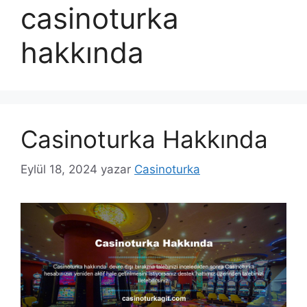
casinoturka
hakkında
Casinoturka Hakkında
Eylül 18, 2024
yazar
Casinoturka