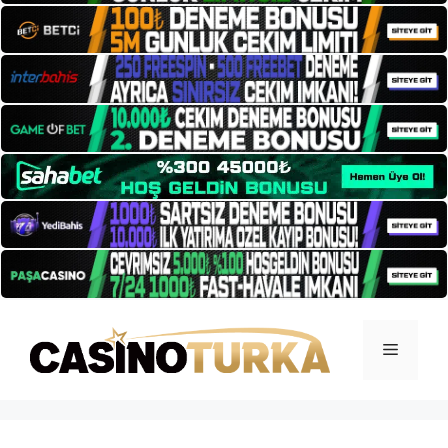
İçeriğe
atla
Menü