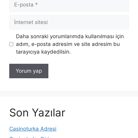
E-
posta
İnternet
sitesi
Daha sonraki yorumlarımda kullanılması için
adım, e-posta adresim ve site adresim bu
tarayıcıya kaydedilsin.
Son Yazılar
Casinoturka Adresi