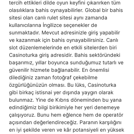
tercih ettikleri dilde oyun keyfini çıkarırken tüm
olasılıklara bahis oynayabilirler. Global bir bahis
sitesi olan canlı rulet sitesi aynı zamanda
kullanıcılarına İngilizce seçenekler de
sunmaktadır. Mevcut adresinizle giriş yapabilir
ve kazanmak için bahis oynayabilirsiniz. Canlı
slot düzenlemelerinde en etkili sitelerden biri
Casinoturka giriş adresidir. Bahis sektöründeki
başarımız, yıllar boyunca sunduğumuz tutarlı ve
güvenilir hizmete bağlanabilir. En önemlisi
dilediğiniz zaman fotoğraf çekebilme
özgürlüğünüzün olması. Bu lüks, Casinoturka
gibi birkaç istisnai yer dışında yaygın olarak
bulunmaz. Yine de Kıbrıs döneminden bu yana
edindiğimiz bilgi birikimiyle her yeri denemeye
çalışıyoruz. Bunu hem eğlence hem de operatör
açısından değerlendireceğiz. Paranın karşılığını
en iyi şekilde veren ve kâr potansiyeli en yüksek