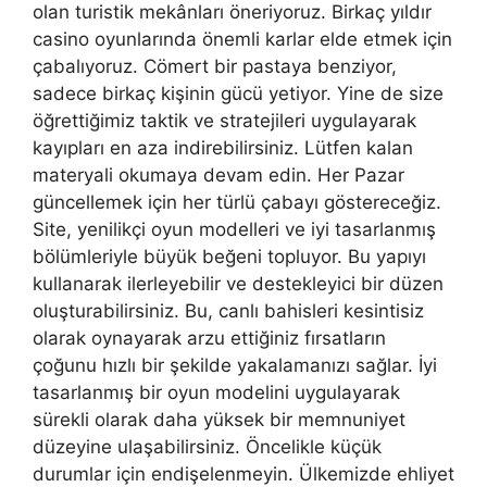
olan turistik mekânları öneriyoruz. Birkaç yıldır
casino oyunlarında önemli karlar elde etmek için
çabalıyoruz. Cömert bir pastaya benziyor,
sadece birkaç kişinin gücü yetiyor. Yine de size
öğrettiğimiz taktik ve stratejileri uygulayarak
kayıpları en aza indirebilirsiniz. Lütfen kalan
materyali okumaya devam edin. Her Pazar
güncellemek için her türlü çabayı göstereceğiz.
Site, yenilikçi oyun modelleri ve iyi tasarlanmış
bölümleriyle büyük beğeni topluyor. Bu yapıyı
kullanarak ilerleyebilir ve destekleyici bir düzen
oluşturabilirsiniz. Bu, canlı bahisleri kesintisiz
olarak oynayarak arzu ettiğiniz fırsatların
çoğunu hızlı bir şekilde yakalamanızı sağlar. İyi
tasarlanmış bir oyun modelini uygulayarak
sürekli olarak daha yüksek bir memnuniyet
düzeyine ulaşabilirsiniz. Öncelikle küçük
durumlar için endişelenmeyin. Ülkemizde ehliyet