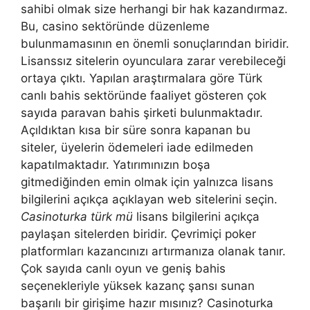
sahibi olmak size herhangi bir hak kazandırmaz.
Bu, casino sektöründe düzenleme
bulunmamasının en önemli sonuçlarından biridir.
Lisanssız sitelerin oyunculara zarar verebileceği
ortaya çıktı. Yapılan araştırmalara göre Türk
canlı bahis sektöründe faaliyet gösteren çok
sayıda paravan bahis şirketi bulunmaktadır.
Açıldıktan kısa bir süre sonra kapanan bu
siteler, üyelerin ödemeleri iade edilmeden
kapatılmaktadır. Yatırımınızın boşa
gitmediğinden emin olmak için yalnızca lisans
bilgilerini açıkça açıklayan web sitelerini seçin.
Casinoturka türk mü
lisans bilgilerini açıkça
paylaşan sitelerden biridir. Çevrimiçi poker
platformları kazancınızı artırmanıza olanak tanır.
Çok sayıda canlı oyun ve geniş bahis
seçenekleriyle yüksek kazanç şansı sunan
başarılı bir girişime hazır mısınız? Casinoturka