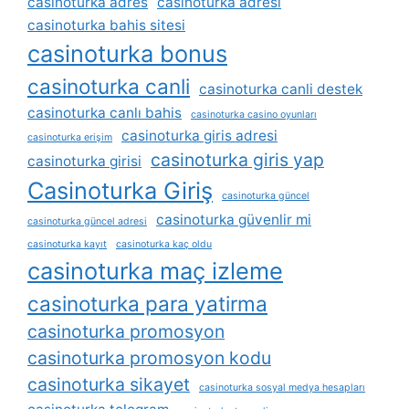
casinoturka adres
casinoturka adresi
casinoturka bahis sitesi
casinoturka bonus
casinoturka canli
casinoturka canli destek
casinoturka canlı bahis
casinoturka casino oyunları
casinoturka giris adresi
casinoturka erişim
casinoturka giris yap
casinoturka girisi
Casinoturka Giriş
casinoturka güncel
casinoturka güvenlir mi
casinoturka güncel adresi
casinoturka kayıt
casinoturka kaç oldu
casinoturka maç izleme
casinoturka para yatirma
casinoturka promosyon
casinoturka promosyon kodu
casinoturka sikayet
casinoturka sosyal medya hesapları