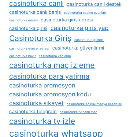
casinoturka canli
casinoturka canli destek
casinoturka canlı bahis
casinoturka casino oyunları
casinoturka giris adresi
casinoturka erişim
casinoturka giris yap
casinoturka girisi
Casinoturka Giriş
casinoturka güncel
casinoturka güvenlir mi
casinoturka güncel adresi
casinoturka kayıt
casinoturka kaç oldu
casinoturka maç izleme
casinoturka para yatirma
casinoturka promosyon
casinoturka promosyon kodu
casinoturka sikayet
casinoturka sosyal medya hesapları
casinoturka telegram
casinoturka tv canli maç
casinoturka tv izle
casinoturka whatsapp