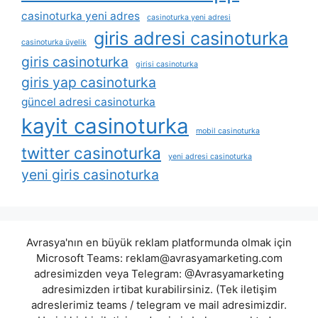
casinoturka yeni adres
casinoturka yeni adresi
giris adresi casinoturka
casinoturka üyelik
giris casinoturka
girisi casinoturka
giris yap casinoturka
güncel adresi casinoturka
kayit casinoturka
mobil casinoturka
twitter casinoturka
yeni adresi casinoturka
yeni giris casinoturka
Avrasya'nın en büyük reklam platformunda olmak için
Microsoft Teams:
reklam@avrasyamarketing.com
adresimizden veya Telegram: @Avrasyamarketing
adresimizden irtibat kurabilirsiniz. (Tek iletişim
adreslerimiz teams / telegram ve mail adresimizdir.