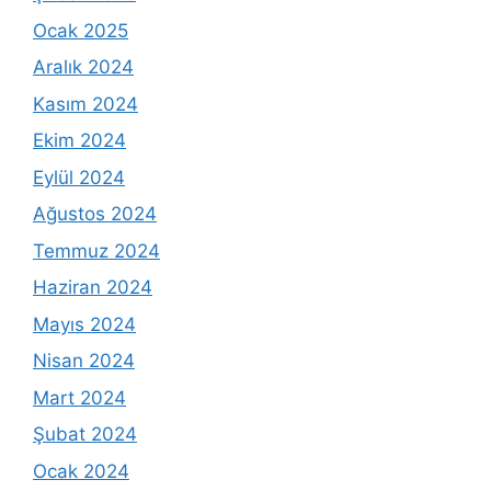
Ocak 2025
Aralık 2024
Kasım 2024
Ekim 2024
Eylül 2024
Ağustos 2024
Temmuz 2024
Haziran 2024
Mayıs 2024
Nisan 2024
Mart 2024
Şubat 2024
Ocak 2024