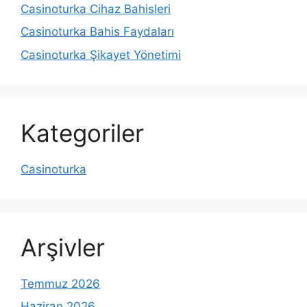
Casinoturka Cihaz Bahisleri
Casinoturka Bahis Faydaları
Casinoturka Şikayet Yönetimi
Kategoriler
Casinoturka
Arşivler
Temmuz 2026
Haziran 2026