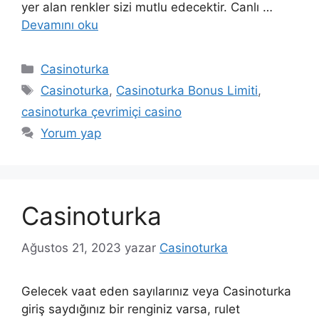
yer alan renkler sizi mutlu edecektir. Canlı …
Devamını oku
Kategoriler
Casinoturka
Etiketler
Casinoturka
,
Casinoturka Bonus Limiti
,
casinoturka çevrimiçi casino
Yorum yap
Casinoturka
Ağustos 21, 2023
yazar
Casinoturka
Gelecek vaat eden sayılarınız veya Casinoturka
giriş saydığınız bir renginiz varsa, rulet