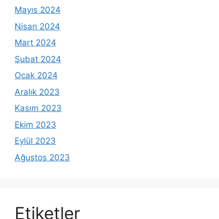
Mayıs 2024
Nisan 2024
Mart 2024
Şubat 2024
Ocak 2024
Aralık 2023
Kasım 2023
Ekim 2023
Eylül 2023
Ağustos 2023
Etiketler