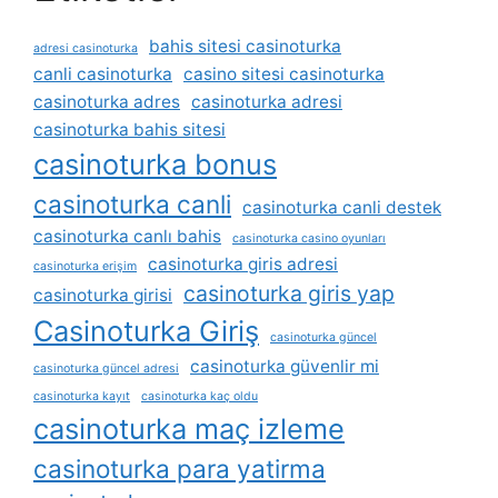
bahis sitesi casinoturka
adresi casinoturka
canli casinoturka
casino sitesi casinoturka
casinoturka adres
casinoturka adresi
casinoturka bahis sitesi
casinoturka bonus
casinoturka canli
casinoturka canli destek
casinoturka canlı bahis
casinoturka casino oyunları
casinoturka giris adresi
casinoturka erişim
casinoturka giris yap
casinoturka girisi
Casinoturka Giriş
casinoturka güncel
casinoturka güvenlir mi
casinoturka güncel adresi
casinoturka kayıt
casinoturka kaç oldu
casinoturka maç izleme
casinoturka para yatirma