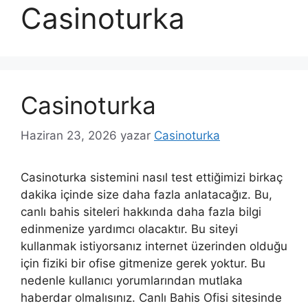
Casinoturka
Casinoturka
Haziran 23, 2026
yazar
Casinoturka
Casinoturka sistemini nasıl test ettiğimizi birkaç
dakika içinde size daha fazla anlatacağız. Bu,
canlı bahis siteleri hakkında daha fazla bilgi
edinmenize yardımcı olacaktır. Bu siteyi
kullanmak istiyorsanız internet üzerinden olduğu
için fiziki bir ofise gitmenize gerek yoktur. Bu
nedenle kullanıcı yorumlarından mutlaka
haberdar olmalısınız. Canlı Bahis Ofisi sitesinde