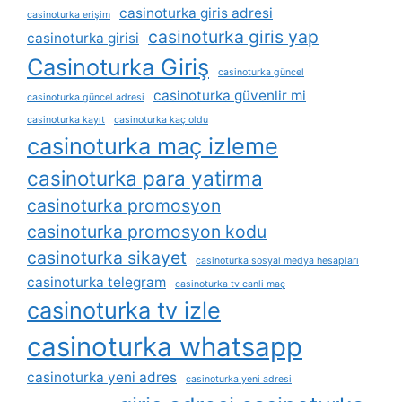
casinoturka giris adresi
casinoturka erişim
casinoturka giris yap
casinoturka girisi
Casinoturka Giriş
casinoturka güncel
casinoturka güvenlir mi
casinoturka güncel adresi
casinoturka kayıt
casinoturka kaç oldu
casinoturka maç izleme
casinoturka para yatirma
casinoturka promosyon
casinoturka promosyon kodu
casinoturka sikayet
casinoturka sosyal medya hesapları
casinoturka telegram
casinoturka tv canli maç
casinoturka tv izle
casinoturka whatsapp
casinoturka yeni adres
casinoturka yeni adresi