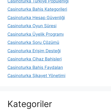
Casinoturka Türkiye Popülerliği
Casinoturka Bahis Kategorileri
Casinoturka Hesap Güvenliği
Casinoturka Oyun Süresi
Casinoturka Üyelik Programı
Casinoturka Soru Çözümü
Casinoturka Erişim Desteği
Casinoturka Cihaz Bahisleri
Casinoturka Bahis Faydaları
Casinoturka Şikayet Yönetimi
Kategoriler