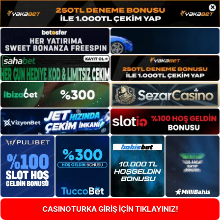
×
CASINOTURKA GİRİŞ İÇİN TIKLAYINIZ!