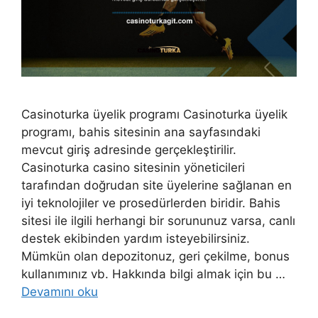
Casinoturka üyelik programı Casinoturka üyelik
programı, bahis sitesinin ana sayfasındaki
mevcut giriş adresinde gerçekleştirilir.
Casinoturka casino sitesinin yöneticileri
tarafından doğrudan site üyelerine sağlanan en
iyi teknolojiler ve prosedürlerden biridir. Bahis
sitesi ile ilgili herhangi bir sorununuz varsa, canlı
destek ekibinden yardım isteyebilirsiniz.
Mümkün olan depozitonuz, geri çekilme, bonus
kullanımınız vb. Hakkında bilgi almak için bu …
Devamını oku