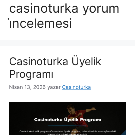
casinoturka yorum
i̇ncelemesi
Casinoturka Üyelik
Programı
Nisan 13, 2026
yazar
Casinoturka