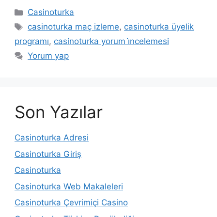
Kategoriler
Casinoturka
Etiketler
casinoturka maç izleme
,
casinoturka üyelik
programı
,
casinoturka yorum i̇ncelemesi
Yorum yap
Son Yazılar
Casinoturka Adresi
Casinoturka Giriş
Casinoturka
Casinoturka Web Makaleleri
Casinoturka Çevrimiçi Casino