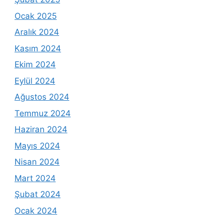
Ocak 2025
Aralık 2024
Kasım 2024
Ekim 2024
Eylül 2024
Ağustos 2024
Temmuz 2024
Haziran 2024
Mayıs 2024
Nisan 2024
Mart 2024
Şubat 2024
Ocak 2024