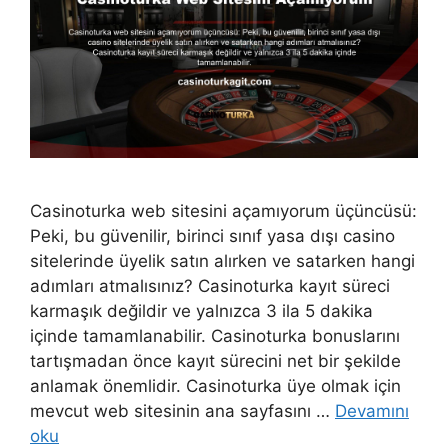
Casinoturka web sitesini açamıyorum üçüncüsü:
Peki, bu güvenilir, birinci sınıf yasa dışı casino
sitelerinde üyelik satın alırken ve satarken hangi
adımları atmalısınız? Casinoturka kayıt süreci
karmaşık değildir ve yalnızca 3 ila 5 dakika
içinde tamamlanabilir. Casinoturka bonuslarını
tartışmadan önce kayıt sürecini net bir şekilde
anlamak önemlidir. Casinoturka üye olmak için
mevcut web sitesinin ana sayfasını …
Devamını
oku