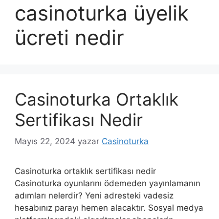
casinoturka üyelik
ücreti nedir
Casinoturka Ortaklık
Sertifikası Nedir
Mayıs 22, 2024
yazar
Casinoturka
Casinoturka ortaklık sertifikası nedir
Casinoturka oyunlarını ödemeden yayınlamanın
adımları nelerdir? Yeni adresteki vadesiz
hesabınız parayı hemen alacaktır. Sosyal medya