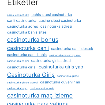
Etiketler
bahis sitesi casinoturka
adresi casinoturka
canli casinoturka
casino sitesi casinoturka
casinoturka adres
casinoturka adresi
casinoturka bahis sitesi
casinoturka bonus
casinoturka canli
casinoturka canli destek
casinoturka canlı bahis
casinoturka casino oyunları
casinoturka giris adresi
casinoturka erişim
casinoturka giris yap
casinoturka girisi
Casinoturka Giriş
casinoturka güncel
casinoturka güvenlir mi
casinoturka güncel adresi
casinoturka kayıt
casinoturka kaç oldu
casinoturka maç izleme
casinoturka para yatirma