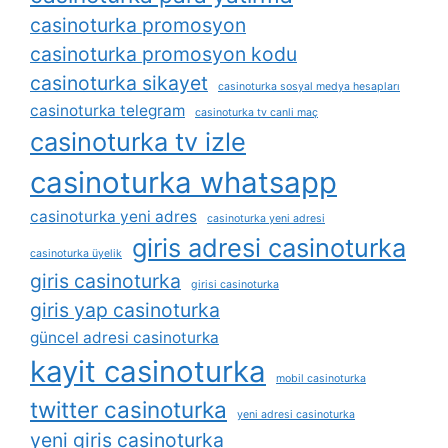
casinoturka promosyon
casinoturka promosyon kodu
casinoturka sikayet
casinoturka sosyal medya hesapları
casinoturka telegram
casinoturka tv canli maç
casinoturka tv izle
casinoturka whatsapp
casinoturka yeni adres
casinoturka yeni adresi
giris adresi casinoturka
casinoturka üyelik
giris casinoturka
girisi casinoturka
giris yap casinoturka
güncel adresi casinoturka
kayit casinoturka
mobil casinoturka
twitter casinoturka
yeni adresi casinoturka
yeni giris casinoturka