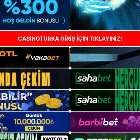
CASINOTURKA GİRİŞ İÇİN TIKLAYINIZ!