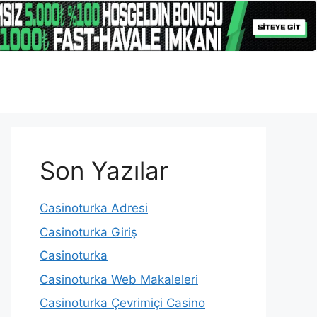
Son Yazılar
Casinoturka Adresi
Casinoturka Giriş
Casinoturka
Casinoturka Web Makaleleri
Casinoturka Çevrimiçi Casino