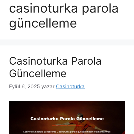
casinoturka parola
güncelleme
Casinoturka Parola
Güncelleme
Eylül 6, 2025
yazar
Casinoturka