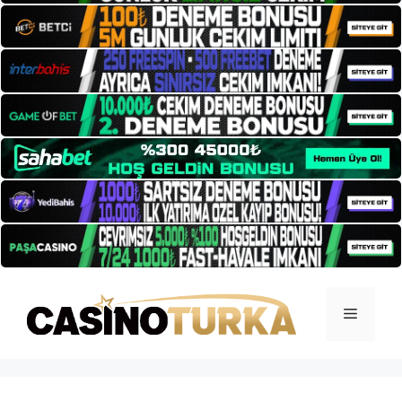
İçeriğe
atla
Menü