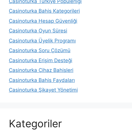
Casinoturka Türkiye Popülerliği
Casinoturka Bahis Kategorileri
Casinoturka Hesap Güvenliği
Casinoturka Oyun Süresi
Casinoturka Üyelik Programı
Casinoturka Soru Çözümü
Casinoturka Erişim Desteği
Casinoturka Cihaz Bahisleri
Casinoturka Bahis Faydaları
Casinoturka Şikayet Yönetimi
Kategoriler