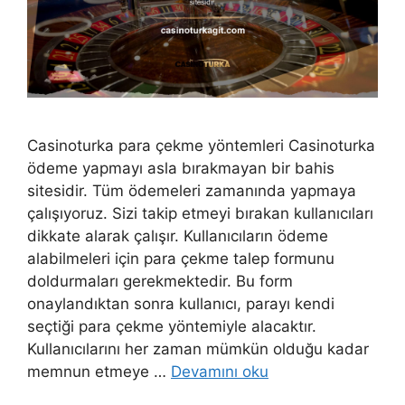
Casinoturka para çekme yöntemleri Casinoturka
ödeme yapmayı asla bırakmayan bir bahis
sitesidir. Tüm ödemeleri zamanında yapmaya
çalışıyoruz. Sizi takip etmeyi bırakan kullanıcıları
dikkate alarak çalışır. Kullanıcıların ödeme
alabilmeleri için para çekme talep formunu
doldurmaları gerekmektedir. Bu form
onaylandıktan sonra kullanıcı, parayı kendi
seçtiği para çekme yöntemiyle alacaktır.
Kullanıcılarını her zaman mümkün olduğu kadar
memnun etmeye …
Devamını oku