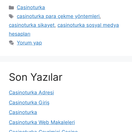
Kategoriler
Casinoturka
Etiketler
casinoturka para çekme yöntemleri
,
casinoturka sikayet
,
casinoturka sosyal medya
hesapları
Yorum yap
Son Yazılar
Casinoturka Adresi
Casinoturka Giriş
Casinoturka
Casinoturka Web Makaleleri