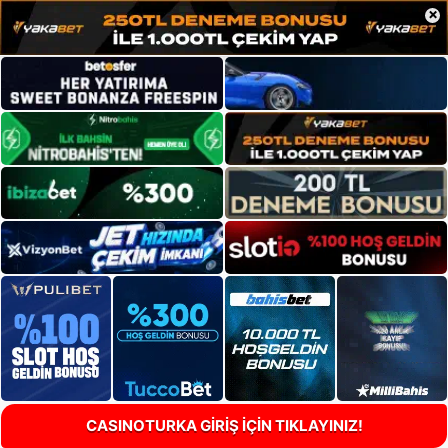
×
CASINOTURKA GİRİŞ İÇİN TIKLAYINIZ!