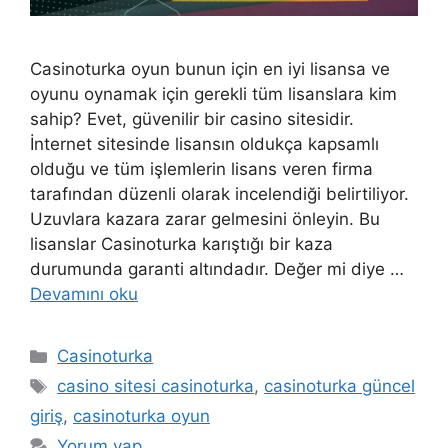
Casinoturka oyun bunun için en iyi lisansa ve
oyunu oynamak için gerekli tüm lisanslara kim
sahip? Evet, güvenilir bir casino sitesidir.
İnternet sitesinde lisansın oldukça kapsamlı
olduğu ve tüm işlemlerin lisans veren firma
tarafından düzenli olarak incelendiği belirtiliyor.
Uzuvlara kazara zarar gelmesini önleyin. Bu
lisanslar Casinoturka karıştığı bir kaza
durumunda garanti altındadır. Değer mi diye …
Devamını oku
Kategoriler
Casinoturka
Etiketler
casino sitesi casinoturka
,
casinoturka güncel
giriş
,
casinoturka oyun
Yorum yap