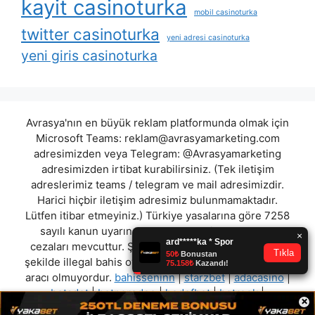
kayit casinoturka
mobil casinoturka
twitter casinoturka
yeni adresi casinoturka
yeni giris casinoturka
Avrasya'nın en büyük reklam platformunda olmak için
Microsoft Teams:
reklam@avrasyamarketing.com
adresimizden veya Telegram: @Avrasyamarketing
adresimizden irtibat kurabilirsiniz. (Tek iletişim
adreslerimiz teams / telegram ve mail adresimizdir.
Harici hiçbir iletişim adresimiz bulunmamaktadır.
Lütfen itibar etmeyiniz.) Türkiye yasalarına göre 7258
sayılı kanun uyarınca yasa dışı bahis oynamanın
cezaları mevcuttur. Şu an bulunduğunuz site hiç bir
şekilde illegal bahis oyunları oynatmıyor ve oynamaya
aracı olmuyordur.
bahisseninn
|
starzbet
|
adacasino
|
betsdot
|
betneredee
|
hedefbet
|
betrook
|
×
oldcasinoo
"