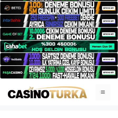
İçeriğe
atla
Menü