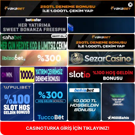
×
CASINOTURKA GİRİŞ İÇİN TIKLAYINIZ!