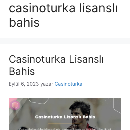
casinoturka lisanslı
bahis
Casinoturka Lisanslı
Bahis
Eylül 6, 2023
yazar
Casinoturka