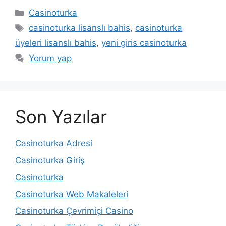
Kategoriler
Casinoturka
Etiketler
casinoturka lisanslı bahis
,
casinoturka
üyeleri lisanslı bahis
,
yeni giris casinoturka
Yorum yap
Son Yazılar
Casinoturka Adresi
Casinoturka Giriş
Casinoturka
Casinoturka Web Makaleleri
Casinoturka Çevrimiçi Casino