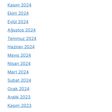
Kasım 2024
Ekim 2024
Eylül 2024
Ağustos 2024
Temmuz 2024
Haziran 2024
Mayıs 2024
Nisan 2024
Mart 2024
Şubat 2024
Ocak 2024
Aralık 2023
Kasım 2023