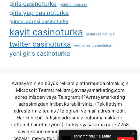
giris casinoturka
girisi casinoturka
giris yap casinoturka
güncel adresi casinoturka
kayit casinoturka
mobil casinoturka
twitter casinoturka
yeni adresi casinoturka
yeni giris casinoturka
Avrasya'nın en büyük reklam platformunda olmak için
Microsoft Teams:
reklam@avrasyamarketing.com
adresimizden veya Telegram: @Avrasyamarketing
adresimizden irtibat kurabilirsiniz. (Tek iletişim
adreslerimiz teams / telegram ve mail adresimizdir.
Harici hiçbir iletişim adresimiz bulunmamaktadır.
Lütfen itibar etmeyiniz.) Türkiye yasalarına göre 7258
sayılı kanun uyarınca yasa dışı bahis oynamanın
cezaları mevcuttur. Şu an bulunduğunuz site hiç bir