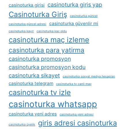
casinoturka giris yap
casinoturka girisi
Casinoturka Giriş
casinoturka güncel
casinoturka güvenlir mi
casinoturka güncel adresi
casinoturka kayıt
casinoturka kaç oldu
casinoturka maç izleme
casinoturka para yatirma
casinoturka promosyon
casinoturka promosyon kodu
casinoturka sikayet
casinoturka sosyal medya hesapları
casinoturka telegram
casinoturka tv canli maç
casinoturka tv izle
casinoturka whatsapp
casinoturka yeni adres
casinoturka yeni adresi
giris adresi casinoturka
casinoturka üyelik