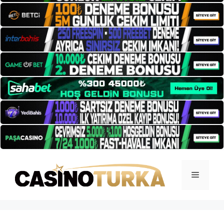
İçeriğe
atla
Menü