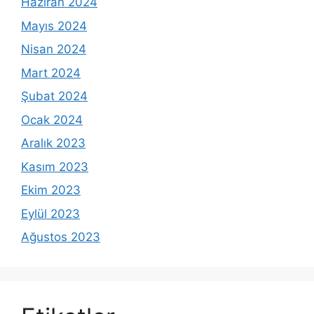
Haziran 2024
Mayıs 2024
Nisan 2024
Mart 2024
Şubat 2024
Ocak 2024
Aralık 2023
Kasım 2023
Ekim 2023
Eylül 2023
Ağustos 2023