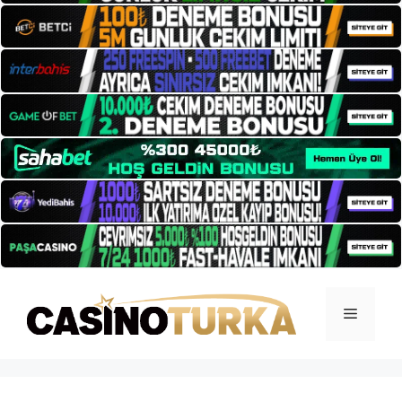
İçeriğe
atla
Menü