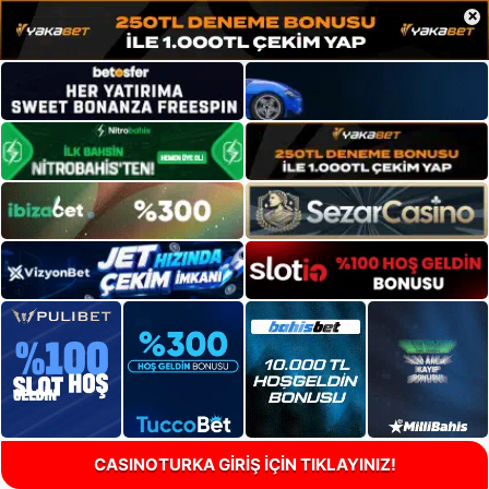
×
CASINOTURKA GİRİŞ İÇİN TIKLAYINIZ!