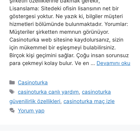
şirketin özelliklerine bakmak gerekir,
Lisanslama: Sitedeki ofisin lisansının net bir
göstergesi yoktur. Ne yazık ki, bilgiler müşteri
hizmetleri bölümünde bulunmaktadır. Yorumlar:
Müşteriler şirketten memnun görünüyor.
Casinoturka web sitesine kaydolursanız, sizin
için mükemmel bir eşleşmeyi bulabilirsiniz.
Birçok kişi geçimini sağlar. Çoğu insan sorunsuz
para çekmeyi kolay bulur. Ve en …
Devamını oku
Kategoriler
Casinoturka
Etiketler
casinoturka canlı yardım
,
casinoturka
güvenilirlik özellikleri
,
casinoturka maç izle
Yorum yap