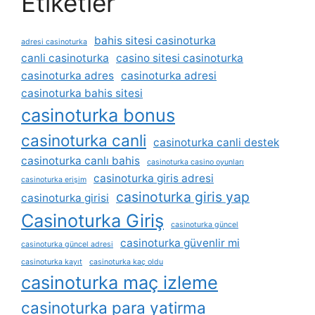
Etiketler
bahis sitesi casinoturka
adresi casinoturka
canli casinoturka
casino sitesi casinoturka
casinoturka adres
casinoturka adresi
casinoturka bahis sitesi
casinoturka bonus
casinoturka canli
casinoturka canli destek
casinoturka canlı bahis
casinoturka casino oyunları
casinoturka giris adresi
casinoturka erişim
casinoturka giris yap
casinoturka girisi
Casinoturka Giriş
casinoturka güncel
casinoturka güvenlir mi
casinoturka güncel adresi
casinoturka kayıt
casinoturka kaç oldu
casinoturka maç izleme
casinoturka para yatirma