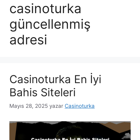
casinoturka
güncellenmiş
adresi
Casinoturka En İyi
Bahis Siteleri
Mayıs 28, 2025
yazar
Casinoturka