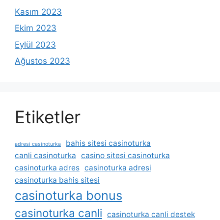
Kasım 2023
Ekim 2023
Eylül 2023
Ağustos 2023
Etiketler
bahis sitesi casinoturka
adresi casinoturka
canli casinoturka
casino sitesi casinoturka
casinoturka adres
casinoturka adresi
casinoturka bahis sitesi
casinoturka bonus
casinoturka canli
casinoturka canli destek