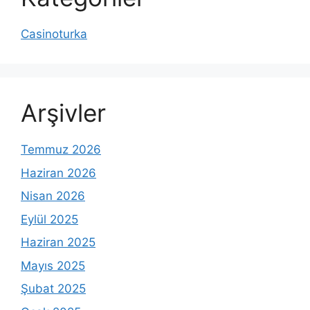
Casinoturka
Arşivler
Temmuz 2026
Haziran 2026
Nisan 2026
Eylül 2025
Haziran 2025
Mayıs 2025
Şubat 2025