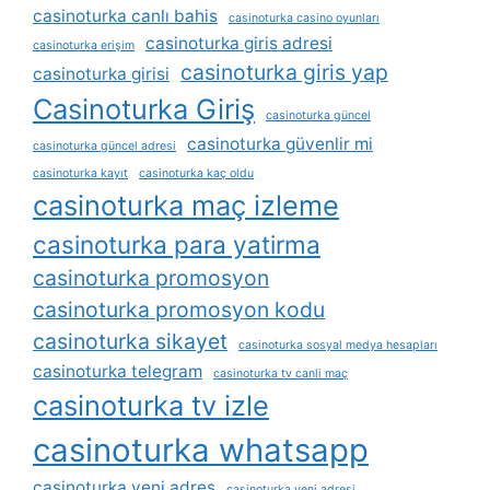
casinoturka canlı bahis
casinoturka casino oyunları
casinoturka giris adresi
casinoturka erişim
casinoturka giris yap
casinoturka girisi
Casinoturka Giriş
casinoturka güncel
casinoturka güvenlir mi
casinoturka güncel adresi
casinoturka kayıt
casinoturka kaç oldu
casinoturka maç izleme
casinoturka para yatirma
casinoturka promosyon
casinoturka promosyon kodu
casinoturka sikayet
casinoturka sosyal medya hesapları
casinoturka telegram
casinoturka tv canli maç
casinoturka tv izle
casinoturka whatsapp
casinoturka yeni adres
casinoturka yeni adresi