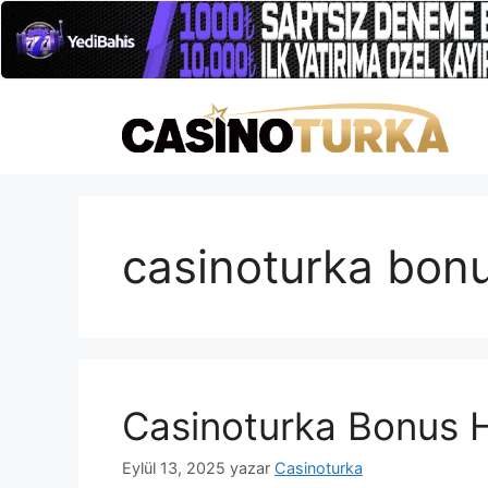
İçeriğe
atla
casinoturka bonu
Casinoturka Bonus H
Eylül 13, 2025
yazar
Casinoturka