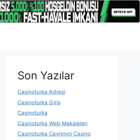
Son Yazılar
Casinoturka Adresi
Casinoturka Giriş
Casinoturka
Casinoturka Web Makaleleri
Casinoturka Çevrimiçi Casino