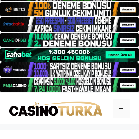
İçeriğe
atla
Menü