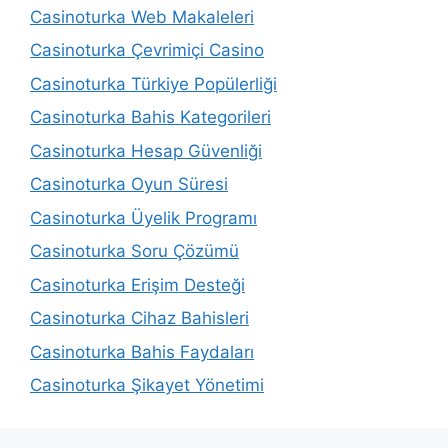
Casinoturka Web Makaleleri
Casinoturka Çevrimiçi Casino
Casinoturka Türkiye Popülerliği
Casinoturka Bahis Kategorileri
Casinoturka Hesap Güvenliği
Casinoturka Oyun Süresi
Casinoturka Üyelik Programı
Casinoturka Soru Çözümü
Casinoturka Erişim Desteği
Casinoturka Cihaz Bahisleri
Casinoturka Bahis Faydaları
Casinoturka Şikayet Yönetimi