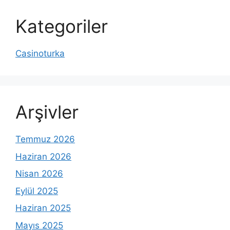
Kategoriler
Casinoturka
Arşivler
Temmuz 2026
Haziran 2026
Nisan 2026
Eylül 2025
Haziran 2025
Mayıs 2025