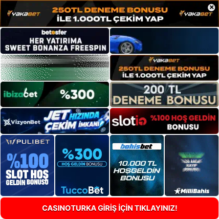
×
CASINOTURKA GİRİŞ İÇİN TIKLAYINIZ!