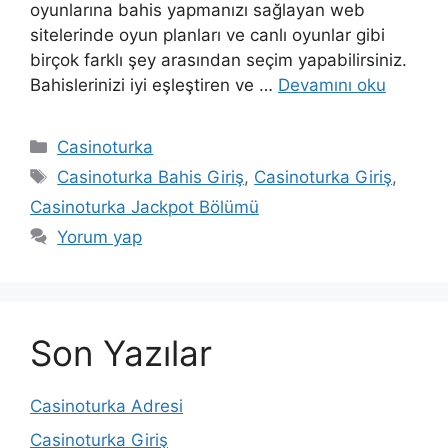
oyunlarına bahis yapmanızı sağlayan web
sitelerinde oyun planları ve canlı oyunlar gibi
birçok farklı şey arasından seçim yapabilirsiniz.
Bahislerinizi iyi eşleştiren ve …
Devamını oku
Kategoriler
Casinoturka
Etiketler
Casinoturka Bahis Giriş
,
Casinoturka Giriş
,
Casinoturka Jackpot Bölümü
Yorum yap
Son Yazılar
Casinoturka Adresi
Casinoturka Giriş