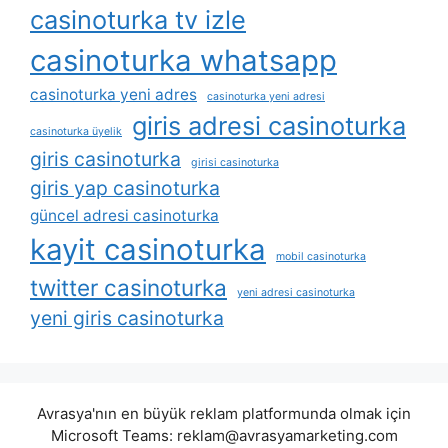
casinoturka tv izle
casinoturka whatsapp
casinoturka yeni adres
casinoturka yeni adresi
giris adresi casinoturka
casinoturka üyelik
giris casinoturka
girisi casinoturka
giris yap casinoturka
güncel adresi casinoturka
kayit casinoturka
mobil casinoturka
twitter casinoturka
yeni adresi casinoturka
yeni giris casinoturka
Avrasya'nın en büyük reklam platformunda olmak için
Microsoft Teams:
reklam@avrasyamarketing.com