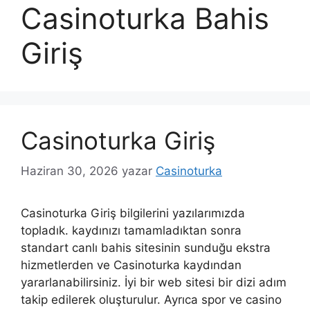
Casinoturka Bahis
Giriş
Casinoturka Giriş
Haziran 30, 2026
yazar
Casinoturka
Casinoturka Giriş bilgilerini yazılarımızda
topladık. kaydınızı tamamladıktan sonra
standart canlı bahis sitesinin sunduğu ekstra
hizmetlerden ve Casinoturka kaydından
yararlanabilirsiniz. İyi bir web sitesi bir dizi adım
takip edilerek oluşturulur. Ayrıca spor ve casino