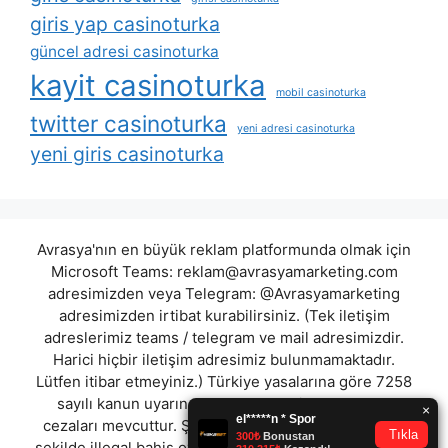
giris yap casinoturka
güncel adresi casinoturka
kayit casinoturka
mobil casinoturka
twitter casinoturka
yeni adresi casinoturka
yeni giris casinoturka
Avrasya'nın en büyük reklam platformunda olmak için
Microsoft Teams:
reklam@avrasyamarketing.com
adresimizden veya Telegram: @Avrasyamarketing
adresimizden irtibat kurabilirsiniz. (Tek iletişim
adreslerimiz teams / telegram ve mail adresimizdir.
Harici hiçbir iletişim adresimiz bulunmamaktadır.
Lütfen itibar etmeyiniz.) Türkiye yasalarına göre 7258
sayılı kanun uyarınca yasa dışı bahis oynamanın
cezaları mevcuttur. Şu an bulunduğunuz site hiç bir
şekilde illegal bahis oyunları oynatmıyor ve oynamaya