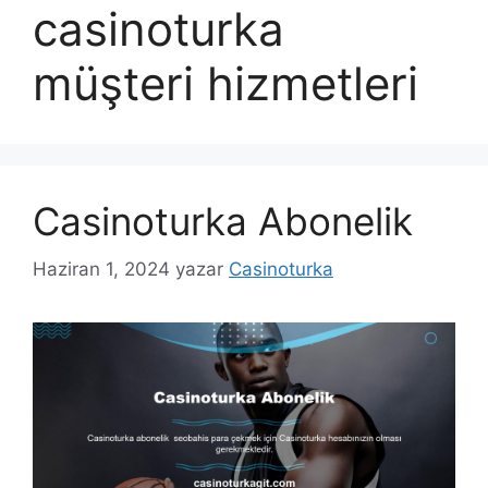
casinoturka
müşteri hizmetleri
Casinoturka Abonelik
Haziran 1, 2024
yazar
Casinoturka