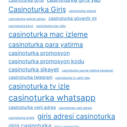
casinoturka girisi
Casinoturka Giriş
casinoturka güncel
casinoturka güvenlir mi
casinoturka güncel adresi
casinoturka kayıt
casinoturka kaç oldu
casinoturka maç izleme
casinoturka para yatirma
casinoturka promosyon
casinoturka promosyon kodu
casinoturka sikayet
casinoturka sosyal medya hesapları
casinoturka telegram
casinoturka tv canli maç
casinoturka tv izle
casinoturka whatsapp
casinoturka yeni adres
casinoturka yeni adresi
giris adresi casinoturka
casinoturka üyelik
giris casinoturka
girisi casinoturka