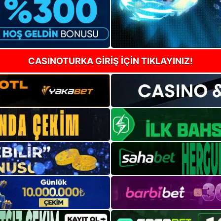
CASINOTURKA GİRİŞ İÇİN TIKLAYINIZ!