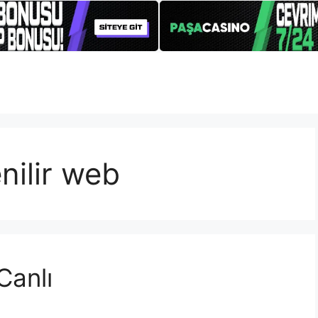
nilir web
Canlı