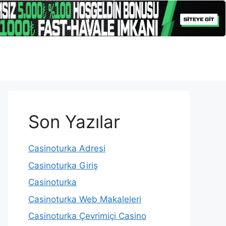
Son Yazılar
Casinoturka Adresi
Casinoturka Giriş
Casinoturka
Casinoturka Web Makaleleri
Casinoturka Çevrimiçi Casino