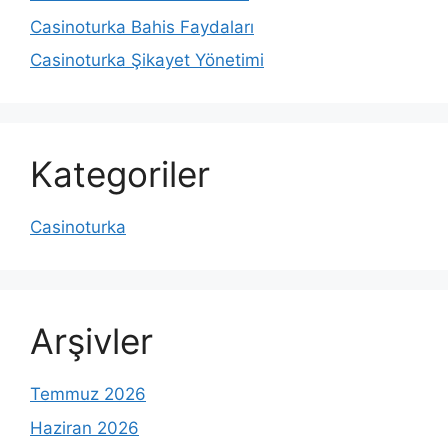
Casinoturka Bahis Faydaları
Casinoturka Şikayet Yönetimi
Kategoriler
Casinoturka
Arşivler
Temmuz 2026
Haziran 2026