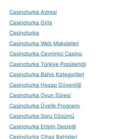
Casinoturka Adresi
Casinoturka Giriş
Casinoturka
Casinoturka Web Makaleleri
Casinoturka Çevrimiçi Casino
Casinoturka Türkiye Popülerliği
Casinoturka Bahis Kategorileri
Casinoturka Hesap Güvenliği
Casinoturka Oyun Süresi
Casinoturka Üyelik Programı
Casinoturka Soru Çözümü
Casinoturka Erişim Desteği
Casinoturka Cihaz Bahisleri