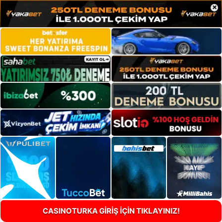
×
CASINOTURKA GİRİŞ İÇİN TIKLAYINIZ!