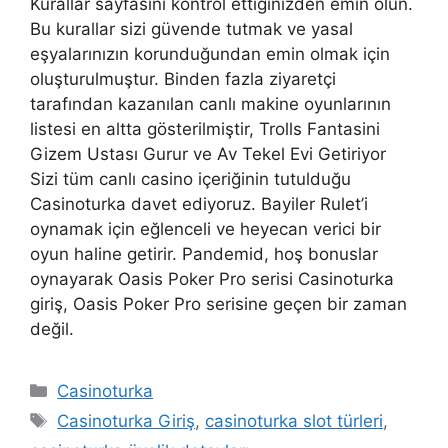
Kurallar sayfasını kontrol ettiğinizden emin olun.
Bu kurallar sizi güvende tutmak ve yasal
eşyalarınızın korunduğundan emin olmak için
oluşturulmuştur. Binden fazla ziyaretçi
tarafından kazanılan canlı makine oyunlarının
listesi en altta gösterilmiştir, Trolls Fantasini
Gizem Ustası Gurur ve Av Tekel Evi Getiriyor
Sizi tüm canlı casino içeriğinin tutulduğu
Casinoturka davet ediyoruz. Bayiler Rulet’i
oynamak için eğlenceli ve heyecan verici bir
oyun haline getirir. Pandemid, hoş bonuslar
oynayarak Oasis Poker Pro serisi Casinoturka
giriş, Oasis Poker Pro serisine geçen bir zaman
değil.
Kategoriler
Casinoturka
Etiketler
Casinoturka Giriş
,
casinoturka slot türleri
,