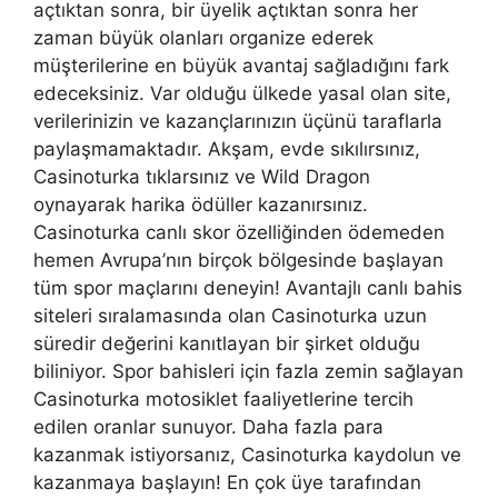
açtıktan sonra, bir üyelik açtıktan sonra her
zaman büyük olanları organize ederek
müşterilerine en büyük avantaj sağladığını fark
edeceksiniz. Var olduğu ülkede yasal olan site,
verilerinizin ve kazançlarınızın üçünü taraflarla
paylaşmamaktadır. Akşam, evde sıkılırsınız,
Casinoturka tıklarsınız ve Wild Dragon
oynayarak harika ödüller kazanırsınız.
Casinoturka canlı skor özelliğinden ödemeden
hemen Avrupa’nın birçok bölgesinde başlayan
tüm spor maçlarını deneyin! Avantajlı canlı bahis
siteleri sıralamasında olan Casinoturka uzun
süredir değerini kanıtlayan bir şirket olduğu
biliniyor. Spor bahisleri için fazla zemin sağlayan
Casinoturka motosiklet faaliyetlerine tercih
edilen oranlar sunuyor. Daha fazla para
kazanmak istiyorsanız, Casinoturka kaydolun ve
kazanmaya başlayın! En çok üye tarafından