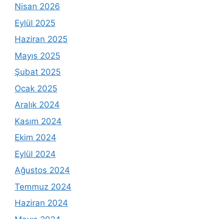
Nisan 2026
Eylül 2025
Haziran 2025
Mayıs 2025
Şubat 2025
Ocak 2025
Aralık 2024
Kasım 2024
Ekim 2024
Eylül 2024
Ağustos 2024
Temmuz 2024
Haziran 2024