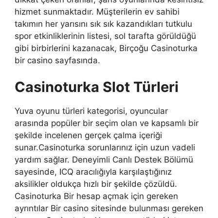
hizmet sunmaktadır. Müşterilerin ev sahibi
takımın her yarısını sık sık kazandıkları tutkulu
spor etkinliklerinin listesi, sol tarafta görüldüğü
gibi birbirlerini kazanacak, Birçoğu Casinoturka
bir casino sayfasında.
Casinoturka Slot Türleri
Yuva oyunu türleri kategorisi, oyuncular
arasında popüler bir seçim olan ve kapsamlı bir
şekilde incelenen gerçek çalma içeriği
sunar.Casinoturka sorunlarınız için uzun vadeli
yardım sağlar. Deneyimli Canlı Destek Bölümü
sayesinde, ICQ aracılığıyla karşılaştığınız
aksilikler oldukça hızlı bir şekilde çözüldü.
Casinoturka Bir hesap açmak için gereken
ayrıntılar Bir casino sitesinde bulunması gereken