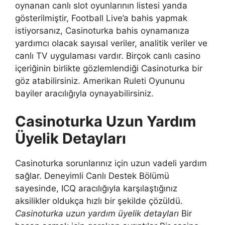
oynanan canlı slot oyunlarının listesi yanda
gösterilmiştir, Football Live’a bahis yapmak
istiyorsanız, Casinoturka bahis oynamanıza
yardımcı olacak sayısal veriler, analitik veriler ve
canlı TV uygulaması vardır. Birçok canlı casino
içeriğinin birlikte gözlemlendiği Casinoturka bir
göz atabilirsiniz. Amerikan Ruleti Oyununu
bayiler aracılığıyla oynayabilirsiniz.
Casinoturka Uzun Yardım
Üyelik Detayları
Casinoturka sorunlarınız için uzun vadeli yardım
sağlar. Deneyimli Canlı Destek Bölümü
sayesinde, ICQ aracılığıyla karşılaştığınız
aksilikler oldukça hızlı bir şekilde çözüldü.
Casinoturka uzun yardım üyelik detayları
Bir