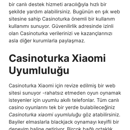
bir canlı destek hizmeti aracılığıyla hızlı bir
şekilde yardım alabilirsiniz. Bugünün en şık web
sitesine sahip Casinoturka önemli bir kullanım
kullanımı sunuyor. Güvenilirlik adresinde izinli
olan Casinoturka verilerinizi ve kazançlarınızı
asla diğer kurumlarla paylaşmaz.
Casinoturka Xiaomi
Uyumluluğu
Casinoturka Xiaomi için revize edilmiş bir web
sitesi sunuyor -rahatsız etmeden oyun oynamak
isteyenler için uyumlu akıllı telefonlar. Tüm canlı
casino oyunlarını tek bir yerde bulabileceğiniz
Casinoturka xiaomi uyumluluğu
göz atabilirsiniz.
Bayiler elmaslarla blackjack oynamayı keyifli bir
deneyim haline getiriyor. Birçok bağlı ortaklık