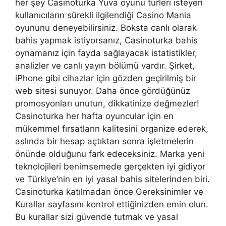
her şey Casinoturka Yuva oyunu türleri isteyen
kullanıcıların sürekli ilgilendiği Casino Mania
oyununu deneyebilirsiniz. Boksta canlı olarak
bahis yapmak istiyorsanız, Casinoturka bahis
oynamanız için fayda sağlayacak istatistikler,
analizler ve canlı yayın bölümü vardır. Şirket,
iPhone gibi cihazlar için gözden geçirilmiş bir
web sitesi sunuyor. Daha önce gördüğünüz
promosyonları unutun, dikkatinize değmezler!
Casinoturka her hafta oyuncular için en
mükemmel fırsatların kalitesini organize ederek,
aslında bir hesap açtıktan sonra işletmelerin
önünde olduğunu fark edeceksiniz. Marka yeni
teknolojileri benimsemede gerçekten iyi gidiyor
ve Türkiye’nin en iyi yasal bahis sitelerinden biri.
Casinoturka katılmadan önce Gereksinimler ve
Kurallar sayfasını kontrol ettiğinizden emin olun.
Bu kurallar sizi güvende tutmak ve yasal