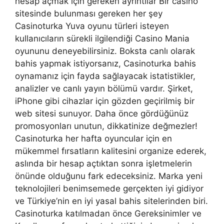
hesap açmak için gereken ayrıntılar Bir casino
sitesinde bulunması gereken her şey
Casinoturka Yuva oyunu türleri isteyen
kullanıcıların sürekli ilgilendiği Casino Mania
oyununu deneyebilirsiniz. Boksta canlı olarak
bahis yapmak istiyorsanız, Casinoturka bahis
oynamanız için fayda sağlayacak istatistikler,
analizler ve canlı yayın bölümü vardır. Şirket,
iPhone gibi cihazlar için gözden geçirilmiş bir
web sitesi sunuyor. Daha önce gördüğünüz
promosyonları unutun, dikkatinize değmezler!
Casinoturka her hafta oyuncular için en
mükemmel fırsatların kalitesini organize ederek,
aslında bir hesap açtıktan sonra işletmelerin
önünde olduğunu fark edeceksiniz. Marka yeni
teknolojileri benimsemede gerçekten iyi gidiyor
ve Türkiye’nin en iyi yasal bahis sitelerinden biri.
Casinoturka katılmadan önce Gereksinimler ve