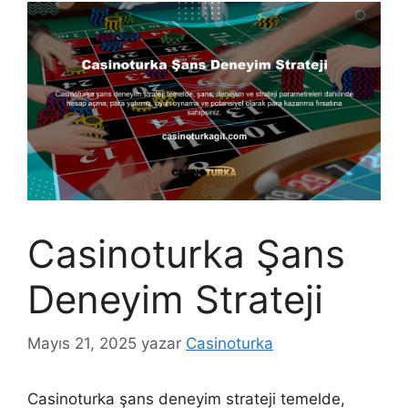
Casinoturka Şans
Deneyim Strateji
Mayıs 21, 2025
yazar
Casinoturka
Casinoturka şans deneyim strateji temelde,