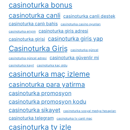
casinoturka bonus
casinoturka canli
casinoturka canli destek
casinoturka canlı bahis
casinoturka casino oyunları
casinoturka giris adresi
casinoturka erişim
casinoturka giris yap
casinoturka girisi
Casinoturka Giriş
casinoturka güncel
casinoturka güvenlir mi
casinoturka güncel adresi
casinoturka kayıt
casinoturka kaç oldu
casinoturka maç izleme
casinoturka para yatirma
casinoturka promosyon
casinoturka promosyon kodu
casinoturka sikayet
casinoturka sosyal medya hesapları
casinoturka telegram
casinoturka tv canli maç
casinoturka tv izle