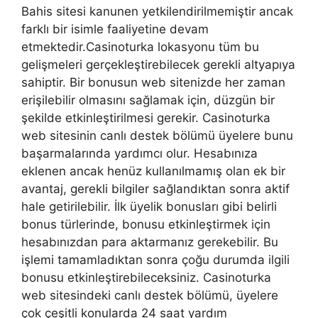
Bahis sitesi kanunen yetkilendirilmemiştir ancak
farklı bir isimle faaliyetine devam
etmektedir.Casinoturka lokasyonu tüm bu
gelişmeleri gerçekleştirebilecek gerekli altyapıya
sahiptir. Bir bonusun web sitenizde her zaman
erişilebilir olmasını sağlamak için, düzgün bir
şekilde etkinleştirilmesi gerekir. Casinoturka
web sitesinin canlı destek bölümü üyelere bunu
başarmalarında yardımcı olur. Hesabınıza
eklenen ancak henüz kullanılmamış olan ek bir
avantaj, gerekli bilgiler sağlandıktan sonra aktif
hale getirilebilir. İlk üyelik bonusları gibi belirli
bonus türlerinde, bonusu etkinleştirmek için
hesabınızdan para aktarmanız gerekebilir. Bu
işlemi tamamladıktan sonra çoğu durumda ilgili
bonusu etkinleştirebileceksiniz. Casinoturka
web sitesindeki canlı destek bölümü, üyelere
çok çeşitli konularda 24 saat yardım