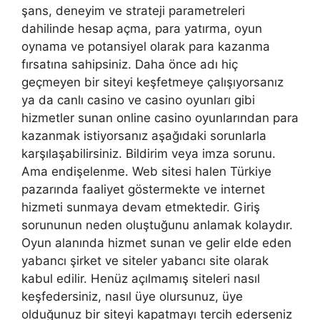
şans, deneyim ve strateji parametreleri
dahilinde hesap açma, para yatırma, oyun
oynama ve potansiyel olarak para kazanma
fırsatına sahipsiniz. Daha önce adı hiç
geçmeyen bir siteyi keşfetmeye çalışıyorsanız
ya da canlı casino ve casino oyunları gibi
hizmetler sunan online casino oyunlarından para
kazanmak istiyorsanız aşağıdaki sorunlarla
karşılaşabilirsiniz. Bildirim veya imza sorunu.
Ama endişelenme. Web sitesi halen Türkiye
pazarında faaliyet göstermekte ve internet
hizmeti sunmaya devam etmektedir. Giriş
sorununun neden oluştuğunu anlamak kolaydır.
Oyun alanında hizmet sunan ve gelir elde eden
yabancı şirket ve siteler yabancı site olarak
kabul edilir. Henüz açılmamış siteleri nasıl
keşfedersiniz, nasıl üye olursunuz, üye
olduğunuz bir siteyi kapatmayı tercih ederseniz