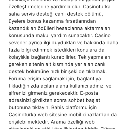
özelleştirmelerine yardımcı olur. Casinoturka
saha servis desteği canlı destek bölümü,
üyelere bonus kazanma fırsatlarından
kazandıkları ödülleri hesaplarına aktarmaları
konusunda makul yardım sunacaktır. Casino
severler ayrıca ilgi duydukları ve hakkında daha
fazla bilgi edinmek istedikleri konulara da
kolaylıkla bağlantı kurabilirler. Tek yapmaları
gereken sitenin alt kısmında yer alan canlı
destek bölümüne hızlı bir şekilde tıklamak.
Foruma erişim sağlamak için, bağlantıya
tıkladığınızda açılan alana kullanıcı adınızı ve
şifrenizi girmeniz gerekecektir. E-posta
adresinizi girdikten sonra sohbet başlat
butonuna tıklayın. Bahis platformu için
Casinoturka web sitesine mobil cihazlardan da
erişilebilmektedir. Arama özelliği web