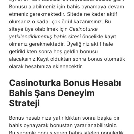
Bonusu alabilmeniz için bahis oynamaya devam
etmeniz gerekmektedir. Sitede ne kadar aktif
olursanız o kadar çok ödül kazanırsınız. Bu
siteye üye olabilmek için
Casinoturka
yetkilendirilmemiş bahis sitesi
öncelikle kayıt
olmanız gerekmektedir. Üyeliğiniz aktif hale
getirildikten sonra hoş geldin bonusu
alacaksınız.Kayıt olduktan sonra bonus otomatik
olarak hesabınıza eklenecektir.
Casinoturka Bonus Hesabı
Bahis Şans Deneyim
Strateji
Bonus hesabınıza yatırıldıktan sonra başka bir
bahis oynayarak bonustan yararlanabilirsiniz.
Bu sebeple bonus veren bahis siteleri popülerlik