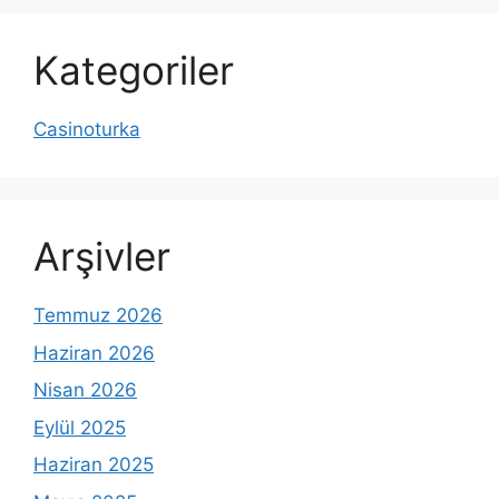
Kategoriler
Casinoturka
Arşivler
Temmuz 2026
Haziran 2026
Nisan 2026
Eylül 2025
Haziran 2025