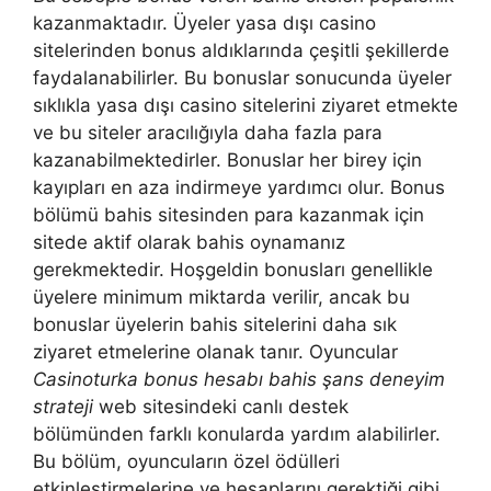
kazanmaktadır. Üyeler yasa dışı casino
sitelerinden bonus aldıklarında çeşitli şekillerde
faydalanabilirler. Bu bonuslar sonucunda üyeler
sıklıkla yasa dışı casino sitelerini ziyaret etmekte
ve bu siteler aracılığıyla daha fazla para
kazanabilmektedirler. Bonuslar her birey için
kayıpları en aza indirmeye yardımcı olur. Bonus
bölümü bahis sitesinden para kazanmak için
sitede aktif olarak bahis oynamanız
gerekmektedir. Hoşgeldin bonusları genellikle
üyelere minimum miktarda verilir, ancak bu
bonuslar üyelerin bahis sitelerini daha sık
ziyaret etmelerine olanak tanır. Oyuncular
Casinoturka bonus hesabı bahis şans deneyim
strateji
web sitesindeki canlı destek
bölümünden farklı konularda yardım alabilirler.
Bu bölüm, oyuncuların özel ödülleri
etkinleştirmelerine ve hesaplarını gerektiği gibi