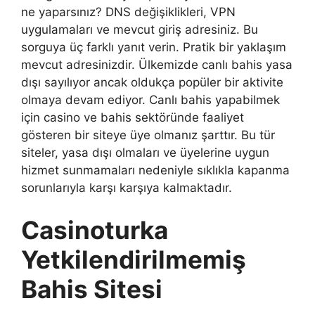
ne yaparsınız? DNS değişiklikleri, VPN
uygulamaları ve mevcut giriş adresiniz. Bu
sorguya üç farklı yanıt verin. Pratik bir yaklaşım
mevcut adresinizdir. Ülkemizde canlı bahis yasa
dışı sayılıyor ancak oldukça popüler bir aktivite
olmaya devam ediyor. Canlı bahis yapabilmek
için casino ve bahis sektöründe faaliyet
gösteren bir siteye üye olmanız şarttır. Bu tür
siteler, yasa dışı olmaları ve üyelerine uygun
hizmet sunmamaları nedeniyle sıklıkla kapanma
sorunlarıyla karşı karşıya kalmaktadır.
Casinoturka
Yetkilendirilmemiş
Bahis Sitesi