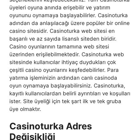
üyeleri oyuna anında erişebilir ve yatırım
oyununu oynamaya başlayabilirler. Casinoturka
adından da anlaşılacağı üzere popüler bir online
casino sitesidir. Casinoturka web sitesi en
başarılı ve az sayıda lisanslı siteden biridir.
Casino oyunlarının tamamına web sitesi
üzerinden erişilebilmektedir. Casinoturka web
sitesinde kullanıcılar ihtiyaç duydukları çok
çeşitli casino oyunlarını keşfedebilirler. Para
yatırma işleminizin ardından canlı casinoda
oyun oynamaya başlayabilirsiniz. Casinoturka,
kayıtlı kullanıcılardan belirli ayrıntıları ve koşulları
ister. Site üyeliği için tek şart ilk ve tek gruba
üye olmaktır.
Casinoturka Adres
Değişikliği