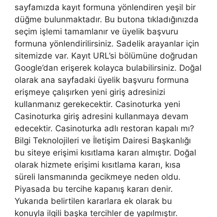
sayfamızda kayıt formuna yönlendiren yeşil bir
düğme bulunmaktadır. Bu butona tıkladığınızda
seçim işlemi tamamlanır ve üyelik başvuru
formuna yönlendirilirsiniz. Sadelik arayanlar için
sitemizde var. Kayıt URL’si bölümüne doğrudan
Google’dan erişerek kolayca bulabilirsiniz. Doğal
olarak ana sayfadaki üyelik başvuru formuna
erişmeye çalışırken yeni giriş adresinizi
kullanmanız gerekecektir. Casinoturka yeni
Casinoturka giriş adresini kullanmaya devam
edecektir. Casinoturka adlı restoran kapalı mı?
Bilgi Teknolojileri ve İletişim Dairesi Başkanlığı
bu siteye erişimi kısıtlama kararı almıştır. Doğal
olarak hizmete erişimi kısıtlama kararı, kısa
süreli lansmanında gecikmeye neden oldu.
Piyasada bu tercihe kapanış kararı denir.
Yukarıda belirtilen kararlara ek olarak bu
konuyla ilgili başka tercihler de yapılmıştır.