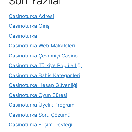
Son Yazılar
Casinoturka Adresi
Casinoturka Giriş
Casinoturka
Casinoturka Web Makaleleri
Casinoturka Çevrimiçi Casino
Casinoturka Türkiye Popülerliği
Casinoturka Bahis Kategorileri
Casinoturka Hesap Güvenliği
Casinoturka Oyun Süresi
Casinoturka Üyelik Programı
Casinoturka Soru Çözümü
Casinoturka Erişim Desteği