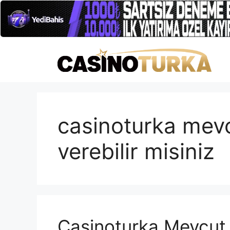
İçeriğe
atla
casinoturka mevcu
verebilir misiniz
Casinoturka Mevcut G