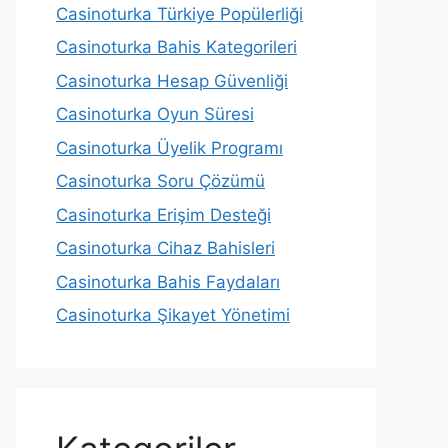
Casinoturka Türkiye Popülerliği
Casinoturka Bahis Kategorileri
Casinoturka Hesap Güvenliği
Casinoturka Oyun Süresi
Casinoturka Üyelik Programı
Casinoturka Soru Çözümü
Casinoturka Erişim Desteği
Casinoturka Cihaz Bahisleri
Casinoturka Bahis Faydaları
Casinoturka Şikayet Yönetimi