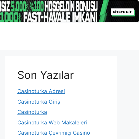
Son Yazılar
Casinoturka Adresi
Casinoturka Giriş
Casinoturka
Casinoturka Web Makaleleri
Casinoturka Çevrimiçi Casino