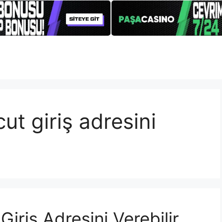
t giriş adresini
iriş Adresini Verebilir