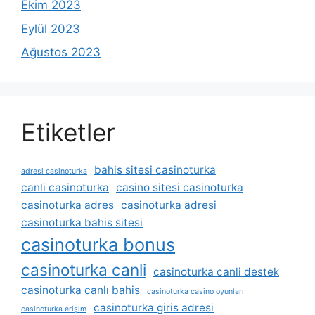
Ekim 2023
Eylül 2023
Ağustos 2023
Etiketler
bahis sitesi casinoturka
adresi casinoturka
canli casinoturka
casino sitesi casinoturka
casinoturka adres
casinoturka adresi
casinoturka bahis sitesi
casinoturka bonus
casinoturka canli
casinoturka canli destek
casinoturka canlı bahis
casinoturka casino oyunları
casinoturka giris adresi
casinoturka erişim