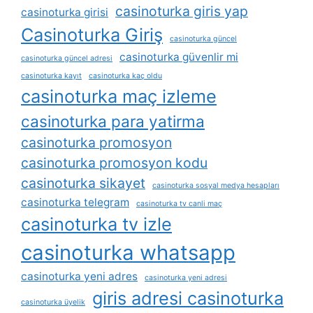
casinoturka giris yap
casinoturka girisi
Casinoturka Giriş
casinoturka güncel
casinoturka güvenlir mi
casinoturka güncel adresi
casinoturka kayıt
casinoturka kaç oldu
casinoturka maç izleme
casinoturka para yatirma
casinoturka promosyon
casinoturka promosyon kodu
casinoturka sikayet
casinoturka sosyal medya hesapları
casinoturka telegram
casinoturka tv canli maç
casinoturka tv izle
casinoturka whatsapp
casinoturka yeni adres
casinoturka yeni adresi
giris adresi casinoturka
casinoturka üyelik