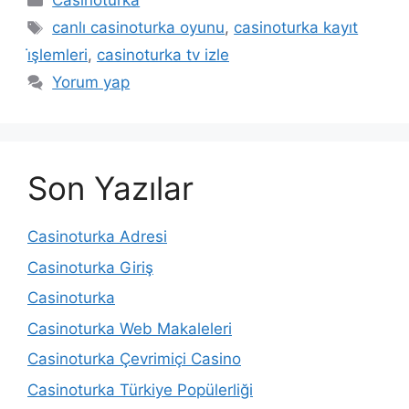
Casinoturka
Etiketler
canlı casinoturka oyunu
,
casinoturka kayıt
i̇şlemleri
,
casinoturka tv izle
Yorum yap
Son Yazılar
Casinoturka Adresi
Casinoturka Giriş
Casinoturka
Casinoturka Web Makaleleri
Casinoturka Çevrimiçi Casino
Casinoturka Türkiye Popülerliği