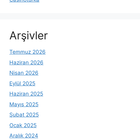
Arşivler
Temmuz 2026
Haziran 2026
Nisan 2026
Eylül 2025
Haziran 2025
Mayıs 2025
Şubat 2025
Ocak 2025
Aralık 2024