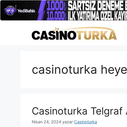
İçeriğe
atla
casinoturka heye
Casinoturka Telgraf 
Nisan 24, 2024
yazar
Casinoturka