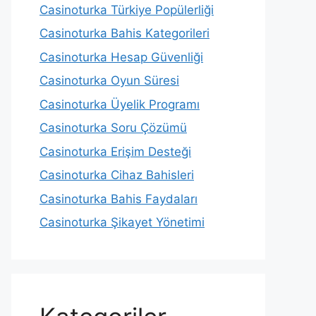
Casinoturka Türkiye Popülerliği
Casinoturka Bahis Kategorileri
Casinoturka Hesap Güvenliği
Casinoturka Oyun Süresi
Casinoturka Üyelik Programı
Casinoturka Soru Çözümü
Casinoturka Erişim Desteği
Casinoturka Cihaz Bahisleri
Casinoturka Bahis Faydaları
Casinoturka Şikayet Yönetimi