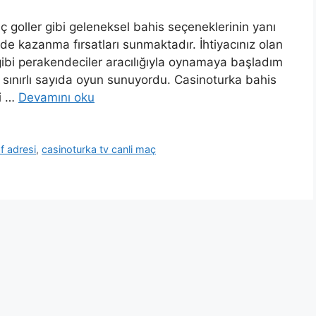
ç goller gibi geleneksel bahis seçeneklerinin yanı
e kazanma fırsatları sunmaktadır. İhtiyacınız olan
 gibi perakendeciler aracılığıyla oynamaya başladım
e sınırlı sayıda oyun sunuyordu. Casinoturka bahis
ri …
Devamını oku
f adresi
,
casinoturka tv canli maç