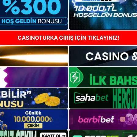
CASINOTURKA GİRİŞ İÇİN TIKLAYINIZ!