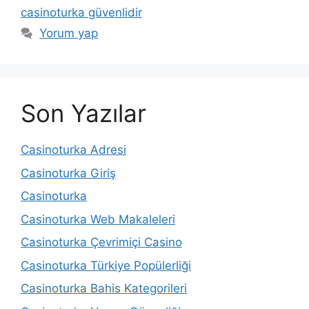
casinoturka güvenlidir
Yorum yap
Son Yazılar
Casinoturka Adresi
Casinoturka Giriş
Casinoturka
Casinoturka Web Makaleleri
Casinoturka Çevrimiçi Casino
Casinoturka Türkiye Popülerliği
Casinoturka Bahis Kategorileri