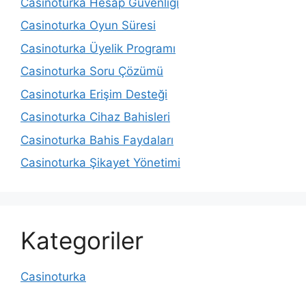
Casinoturka Hesap Güvenliği
Casinoturka Oyun Süresi
Casinoturka Üyelik Programı
Casinoturka Soru Çözümü
Casinoturka Erişim Desteği
Casinoturka Cihaz Bahisleri
Casinoturka Bahis Faydaları
Casinoturka Şikayet Yönetimi
Kategoriler
Casinoturka