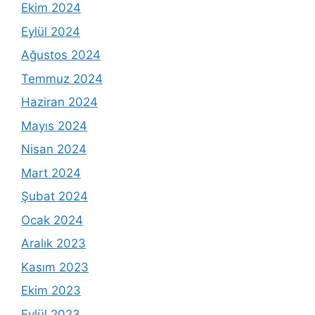
Ekim 2024
Eylül 2024
Ağustos 2024
Temmuz 2024
Haziran 2024
Mayıs 2024
Nisan 2024
Mart 2024
Şubat 2024
Ocak 2024
Aralık 2023
Kasım 2023
Ekim 2023
Eylül 2023