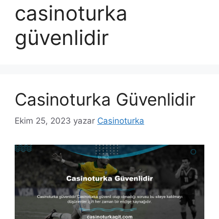
casinoturka
güvenlidir
Casinoturka Güvenlidir
Ekim 25, 2023
yazar
Casinoturka