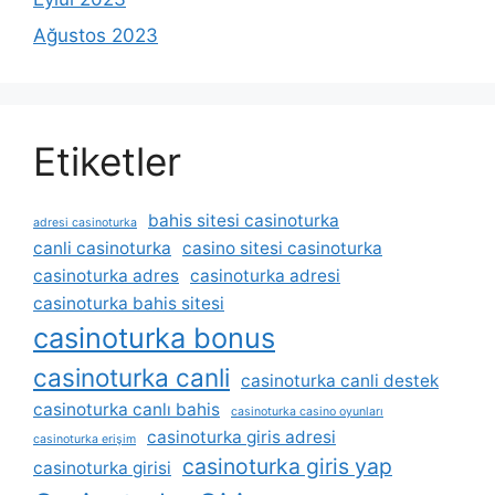
Ağustos 2023
Etiketler
bahis sitesi casinoturka
adresi casinoturka
canli casinoturka
casino sitesi casinoturka
casinoturka adres
casinoturka adresi
casinoturka bahis sitesi
casinoturka bonus
casinoturka canli
casinoturka canli destek
casinoturka canlı bahis
casinoturka casino oyunları
casinoturka giris adresi
casinoturka erişim
casinoturka giris yap
casinoturka girisi