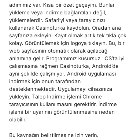
adımımız var. Kısa bir özet geçeyim. Bunlar
yükleme veya indirme bağlantıları değil,
yüklemelerdir. Safari’yi veya tarayıcınızı
kullanarak Casinoturka kaydolun. Oradan ana
sayfanıza ekleyin. Kayıt olmak artık tek tıkla çok
kolay. Görüntülemek için logoya tıklayın. Bu, bir
web sayfasının otomatik olarak açılacağı
anlamına gelir. Programımız kusursuz. İOS’ta iyi
çalışmasına rağmen Casinoturka, Android’de
aynı şekilde çalışmıyor. Android uygulaması
indirmek için onun tarafından
desteklenmektedir. Uygulamayı cihazınıza
yükleyin. Talep İndirme işlemi Chrome
tarayıcısının kullanılmasını gerektirir. İndirme
işlemi bir uyarının görüntülenmesine neden
olabilir.
Bu kaynağın belirtilmesine izin verin.