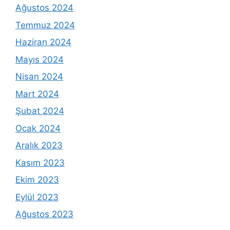
Ağustos 2024
Temmuz 2024
Haziran 2024
Mayıs 2024
Nisan 2024
Mart 2024
Şubat 2024
Ocak 2024
Aralık 2023
Kasım 2023
Ekim 2023
Eylül 2023
Ağustos 2023