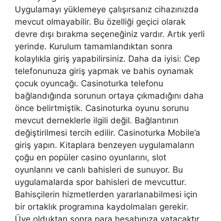
Uygulamayı yüklemeye çalışırsanız cihazınızda
mevcut olmayabilir. Bu özelliği geçici olarak
devre dışı bırakma seçeneğiniz vardır. Artık yerli
yerinde. Kurulum tamamlandıktan sonra
kolaylıkla giriş yapabilirsiniz. Daha da iyisi: Cep
telefonunuza giriş yapmak ve bahis oynamak
çocuk oyuncağı. Casinoturka telefonu
bağlandığında sorunun ortaya çıkmadığını daha
önce belirtmiştik. Casinoturka oyunu sorunu
mevcut derneklerle ilgili değil. Bağlantının
değiştirilmesi tercih edilir. Casinoturka Mobile’a
giriş yapın. Kitaplara benzeyen uygulamaların
çoğu en popüler casino oyunlarını, slot
oyunlarını ve canlı bahisleri de sunuyor. Bu
uygulamalarda spor bahisleri de mevcuttur.
Bahisçilerin hizmetlerden yararlanabilmesi için
bir ortaklık programına kaydolmaları gerekir.
Üye olduktan sonra para hesabınıza yatacaktır.