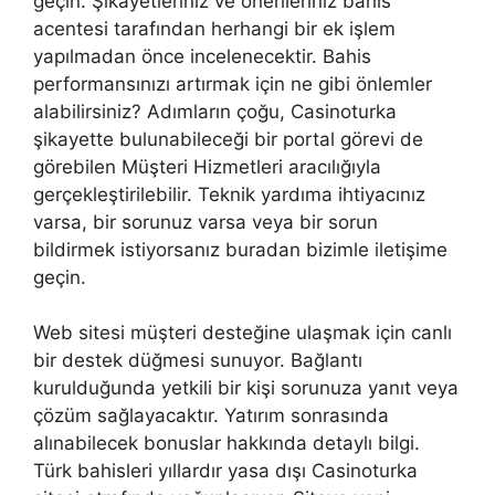
geçin. Şikayetleriniz ve önerileriniz bahis
acentesi tarafından herhangi bir ek işlem
yapılmadan önce incelenecektir. Bahis
performansınızı artırmak için ne gibi önlemler
alabilirsiniz? Adımların çoğu, Casinoturka
şikayette bulunabileceği bir portal görevi de
görebilen Müşteri Hizmetleri aracılığıyla
gerçekleştirilebilir. Teknik yardıma ihtiyacınız
varsa, bir sorunuz varsa veya bir sorun
bildirmek istiyorsanız buradan bizimle iletişime
geçin.
Web sitesi müşteri desteğine ulaşmak için canlı
bir destek düğmesi sunuyor. Bağlantı
kurulduğunda yetkili bir kişi sorunuza yanıt veya
çözüm sağlayacaktır. Yatırım sonrasında
alınabilecek bonuslar hakkında detaylı bilgi.
Türk bahisleri yıllardır yasa dışı Casinoturka