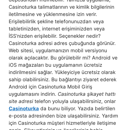
Casinoturka talimatlarının ve kimlik bilgilerinin
iletilmesine ve yüklenmesine izin verir.
Erişilebilirlik şekline telefonunuzdan veya
tabletinizden, internet erişiminizden veya
İSS’nizden erişilebilir. Seçenekler nedir?
Casinoturka adresi adres çubuğunda görünür.
Web sitesi, uygulamanızın mobil versiyonu
olarak açılacaktır. Bu görülebilir mi? Android ve
iOS mağazaları bu uygulamanın ücretsiz
indirilmesini sağlar. Yükleyiciye ücretsiz olarak
sahip olabilirsiniz. Bu bağlantıyı ziyaret ederek
Android için Casinoturka Mobil Giriş
uygulamasını indirin.
Casinoturka şikayet hattı
site adresi
telefon yoluyla ulaşabilirsiniz, onlar
Casinoturka
da bunu biliyor. Yazıda belirtilen
e-posta adresinden bize ulaşabilirsiniz. Yardım
için Casinoturka müşteri hizmetleriyle iletişime