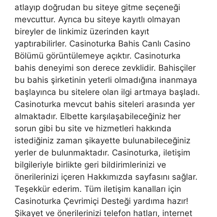
atlayıp doğrudan bu siteye gitme seçeneği
mevcuttur. Ayrıca bu siteye kayıtlı olmayan
bireyler de linkimiz üzerinden kayıt
yaptırabilirler. Casinoturka Bahis Canlı Casino
Bölümü görüntülemeye açıktır. Casinoturka
bahis deneyimi son derece zevklidir. Bahisçiler
bu bahis şirketinin yeterli olmadığına inanmaya
başlayınca bu sitelere olan ilgi artmaya başladı.
Casinoturka mevcut bahis siteleri arasında yer
almaktadır. Elbette karşılaşabileceğiniz her
sorun gibi bu site ve hizmetleri hakkında
istediğiniz zaman şikayette bulunabileceğiniz
yerler de bulunmaktadır. Casinoturka, iletişim
bilgileriyle birlikte geri bildirimlerinizi ve
önerilerinizi içeren Hakkımızda sayfasını sağlar.
Teşekkür ederim. Tüm iletişim kanalları için
Casinoturka Çevrimiçi Desteği yardıma hazır!
Şikayet ve önerilerinizi telefon hatları, internet