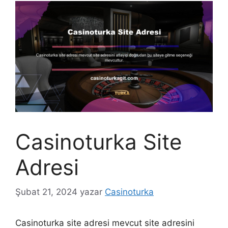
Casinoturka Site
Adresi
Şubat 21, 2024
yazar
Casinoturka
Casinoturka site adresi mevcut site adresini