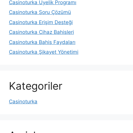
Casinoturka Üyelik Programı
Casinoturka Soru Çözümü
Casinoturka Erişim Desteği
Casinoturka Cihaz Bahisleri
Casinoturka Bahis Faydaları
Casinoturka Şikayet Yönetimi
Kategoriler
Casinoturka