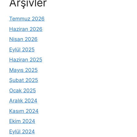
Arşivler
Temmuz 2026
Haziran 2026
Nisan 2026
Eylül 2025
Haziran 2025
Mayıs 2025
Şubat 2025
Ocak 2025
Aralık 2024
Kasım 2024
Ekim 2024
Eylül 2024