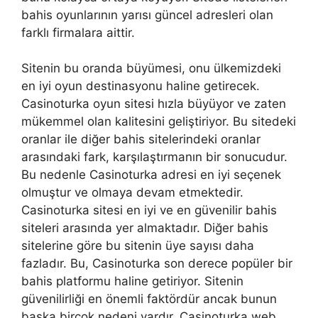
bahis oyunlarının yarısı güncel adresleri olan
farklı firmalara aittir.
Sitenin bu oranda büyümesi, onu ülkemizdeki
en iyi oyun destinasyonu haline getirecek.
Casinoturka oyun sitesi hızla büyüyor ve zaten
mükemmel olan kalitesini geliştiriyor. Bu sitedeki
oranlar ile diğer bahis sitelerindeki oranlar
arasındaki fark, karşılaştırmanın bir sonucudur.
Bu nedenle Casinoturka adresi en iyi seçenek
olmuştur ve olmaya devam etmektedir.
Casinoturka sitesi en iyi ve en güvenilir bahis
siteleri arasında yer almaktadır. Diğer bahis
sitelerine göre bu sitenin üye sayısı daha
fazladır. Bu, Casinoturka son derece popüler bir
bahis platformu haline getiriyor. Sitenin
güvenilirliği en önemli faktördür ancak bunun
başka birçok nedeni vardır. Casinoturka web