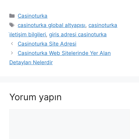
Kategoriler
Casinoturka
Etiketler
casinoturka global altyapısı
,
casinoturka
i̇letişim bilgileri
,
giris adresi casinoturka
Casinoturka Site Adresi
Casinoturka Web Sitelerinde Yer Alan
Detayları Nelerdir
Yorum yapın
Yorum