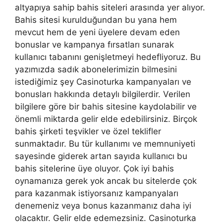
altyapıya sahip bahis siteleri arasında yer alıyor.
Bahis sitesi kurulduğundan bu yana hem
mevcut hem de yeni üyelere devam eden
bonuslar ve kampanya fırsatları sunarak
kullanıcı tabanını genişletmeyi hedefliyoruz. Bu
yazımızda sadık abonelerimizin bilmesini
istediğimiz şey Casinoturka kampanyaları ve
bonusları hakkında detaylı bilgilerdir. Verilen
bilgilere göre bir bahis sitesine kaydolabilir ve
önemli miktarda gelir elde edebilirsiniz. Birçok
bahis şirketi teşvikler ve özel teklifler
sunmaktadır. Bu tür kullanımı ve memnuniyeti
sayesinde giderek artan sayıda kullanıcı bu
bahis sitelerine üye oluyor. Çok iyi bahis
oynamanıza gerek yok ancak bu sitelerde çok
para kazanmak istiyorsanız kampanyaları
denemeniz veya bonus kazanmanız daha iyi
olacaktır. Gelir elde edemezsiniz. Casinoturka