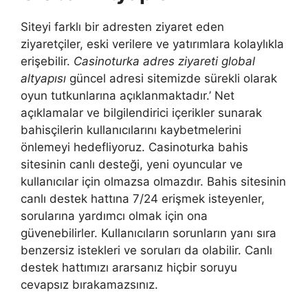
Siteyi farklı bir adresten ziyaret eden
ziyaretçiler, eski verilere ve yatırımlara kolaylıkla
erişebilir.
Casinoturka adres ziyareti global
altyapısı
güncel adresi sitemizde sürekli olarak
oyun tutkunlarına açıklanmaktadır.’ Net
açıklamalar ve bilgilendirici içerikler sunarak
bahisçilerin kullanıcılarını kaybetmelerini
önlemeyi hedefliyoruz. Casinoturka bahis
sitesinin canlı desteği, yeni oyuncular ve
kullanıcılar için olmazsa olmazdır. Bahis sitesinin
canlı destek hattına 7/24 erişmek isteyenler,
sorularına yardımcı olmak için ona
güvenebilirler. Kullanıcıların sorunların yanı sıra
benzersiz istekleri ve soruları da olabilir. Canlı
destek hattımızı ararsanız hiçbir soruyu
cevapsız bırakamazsınız.