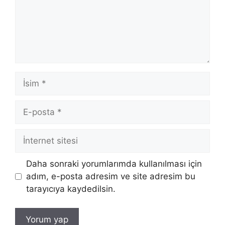
İsim
E-
posta
İnternet
sitesi
Daha sonraki yorumlarımda kullanılması için
adım, e-posta adresim ve site adresim bu
tarayıcıya kaydedilsin.