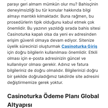
parayı geri almam mümkün olur mu? Bahisçinin
deneyimsizliği bu tür konular hakkında bilgi
almayı mantıklı kılmaktadır. Buna rağmen, bu
prosedürlerin tipik olduğunu kabul etmek çok
önemlidir. Bu yazının yazıldığı sırada bahis sitesi
Casinoturka kapalı olsa da yeni ev adresinden
erişim güvenli olmaya devam ediyor. Sitenize
üyelik sürecinizi oluşturmak
Casinoturka Giriş
için doğru bilgilerin kullanılması önemlidir. Etkili
olması için e-posta adresinizin güncel ve
kullanılıyor olması gerekir. Adınız ve fatura
bilgileriniz de doğru olmalıdır. Bilgilerinizi doğru
bir şekilde doğruladığımız takdirde site adresini
değiştirmemize gerek yoktur.
Casinoturka Ödeme Planı Global
Altyapısı