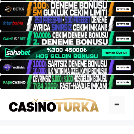
İçeriğe
atla
Menü