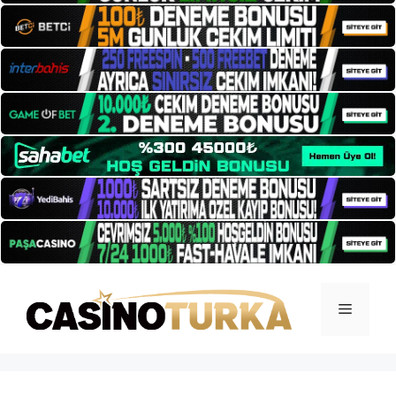
İçeriğe
atla
Menü