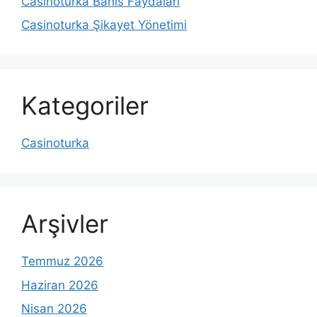
Casinoturka Bahis Faydaları
Casinoturka Şikayet Yönetimi
Kategoriler
Casinoturka
Arşivler
Temmuz 2026
Haziran 2026
Nisan 2026