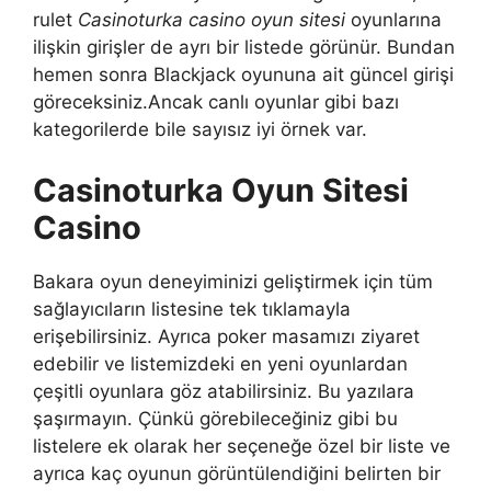
rulet
Casinoturka casino oyun sitesi
oyunlarına
ilişkin girişler de ayrı bir listede görünür. Bundan
hemen sonra Blackjack oyununa ait güncel girişi
göreceksiniz.Ancak canlı oyunlar gibi bazı
kategorilerde bile sayısız iyi örnek var.
Casinoturka Oyun Sitesi
Casino
Bakara oyun deneyiminizi geliştirmek için tüm
sağlayıcıların listesine tek tıklamayla
erişebilirsiniz. Ayrıca poker masamızı ziyaret
edebilir ve listemizdeki en yeni oyunlardan
çeşitli oyunlara göz atabilirsiniz. Bu yazılara
şaşırmayın. Çünkü görebileceğiniz gibi bu
listelere ek olarak her seçeneğe özel bir liste ve
ayrıca kaç oyunun görüntülendiğini belirten bir