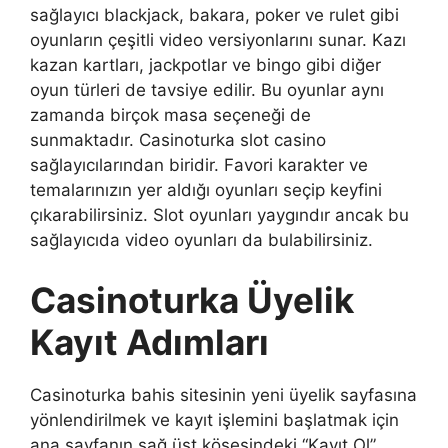
sağlayıcı blackjack, bakara, poker ve rulet gibi
oyunların çeşitli video versiyonlarını sunar. Kazı
kazan kartları, jackpotlar ve bingo gibi diğer
oyun türleri de tavsiye edilir. Bu oyunlar aynı
zamanda birçok masa seçeneği de
sunmaktadır. Casinoturka slot casino
sağlayıcılarından biridir. Favori karakter ve
temalarınızın yer aldığı oyunları seçip keyfini
çıkarabilirsiniz. Slot oyunları yaygındır ancak bu
sağlayıcıda video oyunları da bulabilirsiniz.
Casinoturka Üyelik
Kayıt Adımları
Casinoturka bahis sitesinin yeni üyelik sayfasına
yönlendirilmek ve kayıt işlemini başlatmak için
ana sayfanın sağ üst köşesindeki “Kayıt Ol”