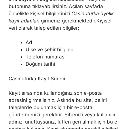
butonuna tıklayabilirsiniz. Açılan sayfada
öncelikle kişisel bilgilerinizi
Casinoturka üyelik
kayıt adımları
girmeniz gerekmektedir.Kişisel
veri olarak talep edilen bilgiler;
Ad
Ülke ve şehir bilgileri
Telefon numarası
Doğum tarihi
Casinoturka Kayıt Süreci
Kayıt sırasında kullandığınız son e-posta
adresini girmelisiniz. Aslında bu site, belirli
taleplerde bulunmak için bir e-posta
göndermenizi gerektirir. Şifrenizi veya kullanıcı
adınızı unuttuysanız, lütfen geri almak için bu e-