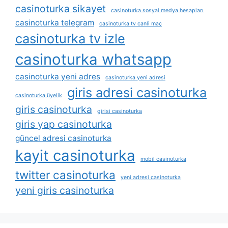
casinoturka sikayet
casinoturka sosyal medya hesapları
casinoturka telegram
casinoturka tv canli maç
casinoturka tv izle
casinoturka whatsapp
casinoturka yeni adres
casinoturka yeni adresi
giris adresi casinoturka
casinoturka üyelik
giris casinoturka
girisi casinoturka
giris yap casinoturka
güncel adresi casinoturka
kayit casinoturka
mobil casinoturka
twitter casinoturka
yeni adresi casinoturka
yeni giris casinoturka