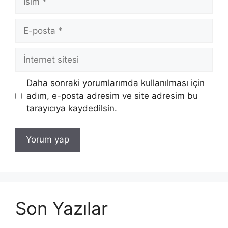
E-
posta
İnternet
sitesi
Daha sonraki yorumlarımda kullanılması için
adım, e-posta adresim ve site adresim bu
tarayıcıya kaydedilsin.
Son Yazılar