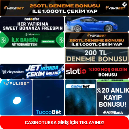
×
CASINOTURKA GİRİŞ İÇİN TIKLAYINIZ!