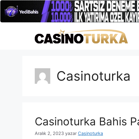
İçeriğe
atla
Casinoturka
Casinoturka Bahis P
Aralık 2, 2023
yazar
Casinoturka