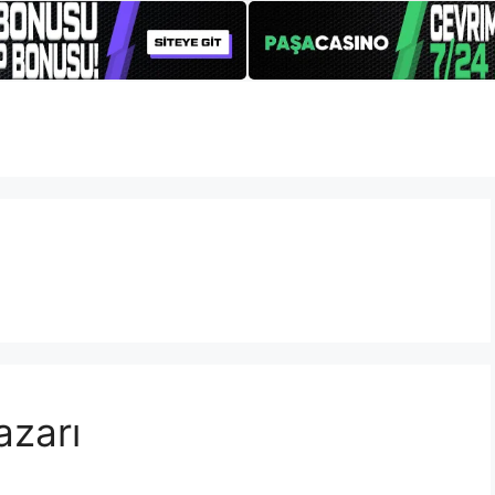
azarı