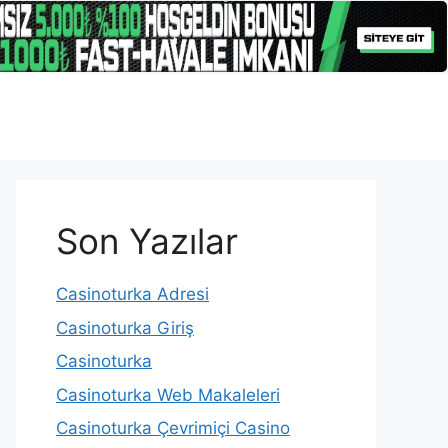
Son Yazılar
Casinoturka Adresi
Casinoturka Giriş
Casinoturka
Casinoturka Web Makaleleri
Casinoturka Çevrimiçi Casino